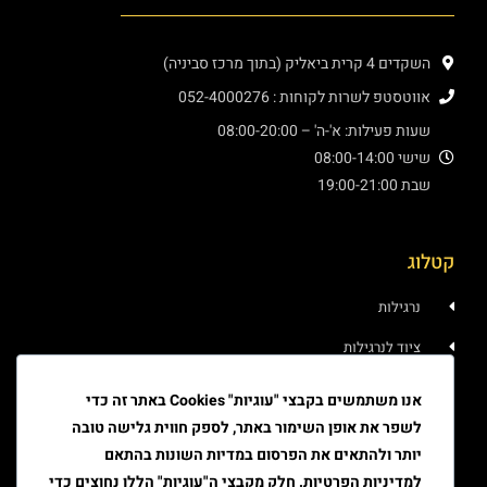
השקדים 4 קרית ביאליק (בתוך מרכז סביניה)
אווטסטפ לשרות לקוחות : 052-4000276
שעות פעילות: א'-ה' – 08:00-20:00
שישי 08:00-14:00
שבת 19:00-21:00
קטלוג
נרגילות
ציוד לנרגילות
איוד
אנו משתמשים בקבצי "עוגיות" Cookies באתר זה כדי
לשפר את אופן השימור באתר, לספק חווית גלישה טובה
טבק
יותר ולהתאים את הפרסום במדיות השונות בהתאם
ציוד גלגול
למדיניות הפרטיות. חלק מקבצי ה"עוגיות" הללו נחוצים כדי