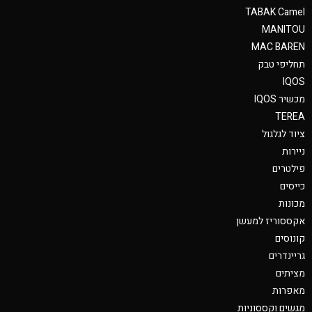
TABAK Camel
MANITOU
MAC BAREN
תחליפי טבק
IQOS
מכשיר IQOS
TEREA
ציוד לגלגול
ניירות
פילטרים
כייסים
מכונות
אקססוריז למעשן
קונוסים
גריינדרים
מציתים
מאפרות
מגשים וקססוניות