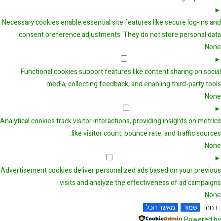
Necessary Cookies
Always Active
►
Necessary cookies enable essential site features like secure log-ins and
consent preference adjustments. They do not store personal data.
None
Functional Cookies
Remark
►
Functional cookies support features like content sharing on social
media, collecting feedback, and enabling third-party tools.
None
Analytical Cookies
Remark
►
Analytical cookies track visitor interactions, providing insights on metrics
like visitor count, bounce rate, and traffic sources.
None
Advertisement Cookies
Remark
►
Advertisement cookies deliver personalized ads based on your previous
visits and analyze the effectiveness of ad campaigns.
None
דחה
שמור
מאשר הכל
Powered by