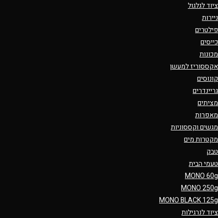
ציוד לגלגול
ניירות
פילטרים
כייסים
מכונות
אקססוריז למעשן
קונוסים
גריינדרים
מציתים
מאפרות
מגשים וקססוניות
מקטרות מים
טבק
טעמי הבית
MONO 60g
MONO 250g
MONO BLACK 125g
ציוד לנרגילות