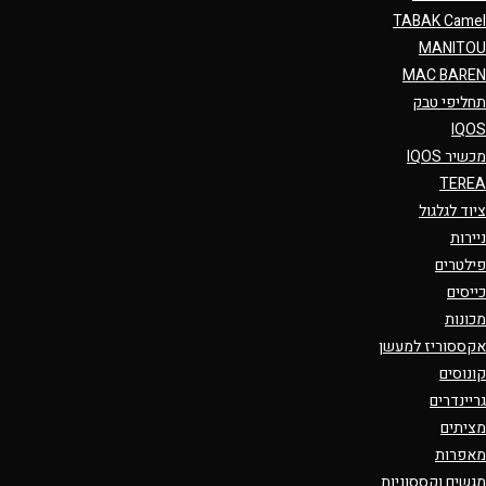
TABAK Camel
MANITOU
MAC BAREN
תחליפי טבק
IQOS
מכשיר IQOS
TEREA
ציוד לגלגול
ניירות
פילטרים
כייסים
מכונות
אקססוריז למעשן
קונוסים
גריינדרים
מציתים
מאפרות
מגשים וקססוניות