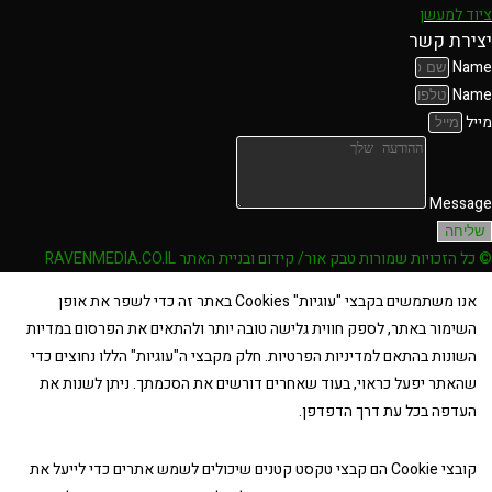
ציוד למעשן
יצירת קשר
Name
Name
מייל
Message
שליחה
© כל הזכויות שמורות טבק אור/ קידום ובניית האתר RAVENMEDIA.CO.IL
אנו משתמשים בקבצי "עוגיות" Cookies באתר זה כדי לשפר את אופן
השימור באתר, לספק חווית גלישה טובה יותר ולהתאים את הפרסום במדיות
השונות בהתאם למדיניות הפרטיות. חלק מקבצי ה"עוגיות" הללו נחוצים כדי
שהאתר יפעל כראוי, בעוד שאחרים דורשים את הסכמתך. ניתן לשנות את
העדפה בכל עת דרך הדפדפן.
קובצי Cookie הם קבצי טקסט קטנים שיכולים לשמש אתרים כדי לייעל את