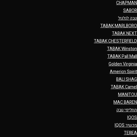
CHAPMAN
SABOR
טבק לגלגול
TABAK MARLBORO
TABAK NEXT
TABAK CHESTERFIELD
TABAK Winston
TABAK Pall Mall
Golden Virginia
Americn Spirit
BALI SHAG
TABAK Camel
MANITOU
MAC BAREN
תחליפי טבק
IQOS
מכשיר IQOS
TEREA