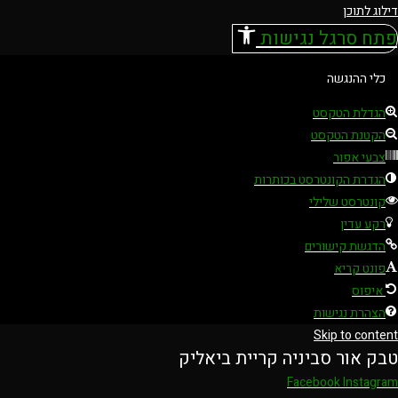
דילוג לתוכן
פתח סרגל נגישות
כלי ההנגשה
הגדלת הטקסט
הקטנת הטקסט
צבעי אפור
הגדרת הקונטרסט בכותרות
קונטרסט שלילי
רקע עדין
הדגשת קישורים
פונט קריא
איפוס
הצהרת נגישות
Skip to content
טבק אור סביניה קריית ביאליק
Facebook
Instagram