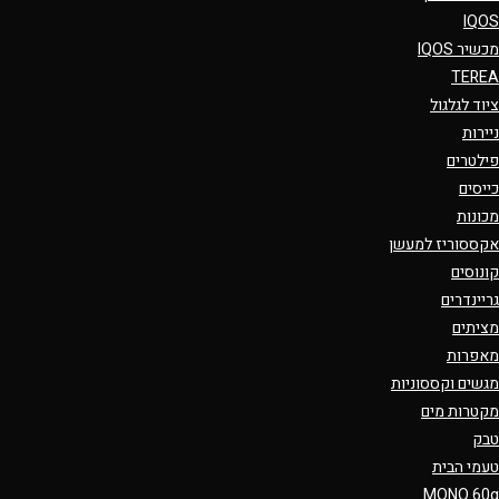
IQOS
מכשיר IQOS
TEREA
ציוד לגלגול
ניירות
פילטרים
כייסים
מכונות
אקססוריז למעשן
קונוסים
גריינדרים
מציתים
מאפרות
מגשים וקססוניות
מקטרות מים
טבק
טעמי הבית
MONO 60g