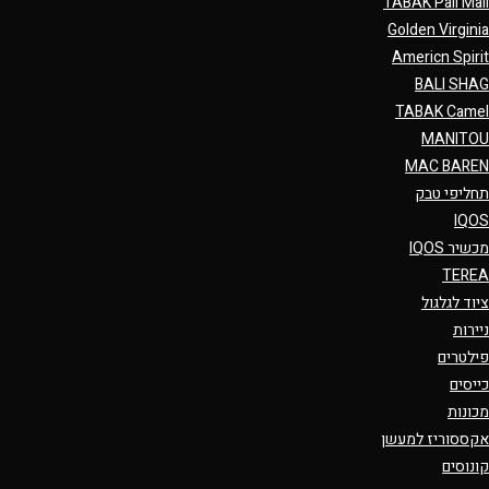
TABAK Pall Mall
Golden Virginia
Americn Spirit
BALI SHAG
TABAK Camel
MANITOU
MAC BAREN
תחליפי טבק
IQOS
מכשיר IQOS
TEREA
ציוד לגלגול
ניירות
פילטרים
כייסים
מכונות
אקססוריז למעשן
קונוסים