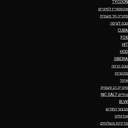
TYCOON
אקססוריז לסיגרים
סיגריה חד פעמית
טבק לעיסה
CUBA
FOX
HIT
HQD
SIBERIA
טבק הרחה
מקטרות
איווד
סיגריה רב פעמית
נוזלים NIC SALT
BLVK
מבצעי החודש
אודותינו
מדיניות משלוחים