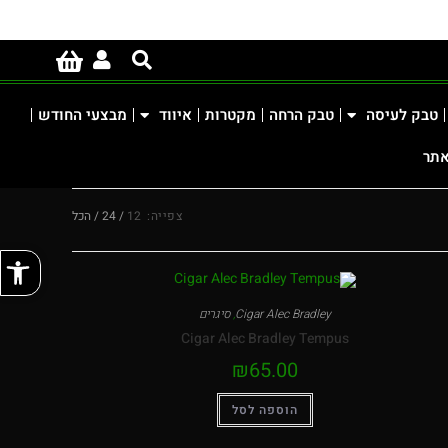
טבק לעיסה
טבק הרחה
מקטרות
איווד
מבצעי החודש
אתר
צפייה:
12
24
הכל
פתח
Cigar Alec Bradley
,
סיגרים
Cigar Alec Bradley Tempus
₪
65.00
הוספה לסל