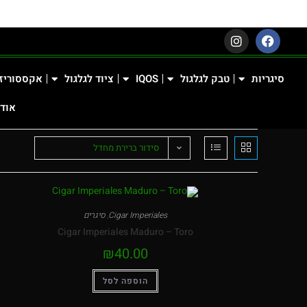
סיגריות
טבק לגלגול
IQOS
ציוד לגלגול
אקססוריז
אודו
סידור ברירת מחדל
Cigar Imperiales
,
סיגרים
Cigar Imperiales Maduro – Toro
₪
40.00
הוספה לסל