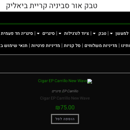
טבק אור סביניה קריית ביאליק
 למעשן
טבק
ציוד לנרגילות
סיגרים
סיגריה חד פעמית
תינו
מדיניות משלוחים
סל קניות
מדיניות פרטיות
תנאי שימוש ב
EP Carrillo
,
סיגרים
Cigar EP Carrillo New Wave
₪
75.00
הוספה לסל