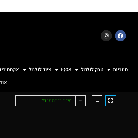
סיגריות
טבק לגלגול
IQOS
ציוד לגלגול
אקססוריז
אודו
סידור ברירת מחדל