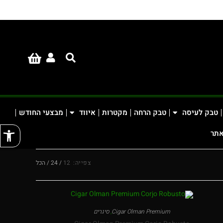
טבק לעיסה
טבק הרחה
מקטרות
איווד
מבצעי החודש
פתח
אתר
צפייה:
12
24
הכל
Cigar Olman Premium
,
סיגרים