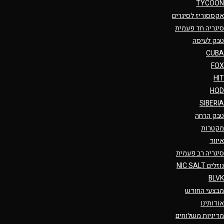
TYCOON
אקססוריז לסיגרים
סיגריה חד פעמית
טבק לעיסה
CUBA
FOX
HIT
HQD
SIBERIA
טבק הרחה
מקטרות
איווד
סיגריה רב פעמית
נוזלים NIC SALT
BLVK
מבצעי החודש
אודותינו
מדיניות משלוחים