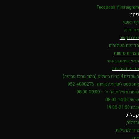
Facebook-f
Instagram
ניווט
דף ראשי
אודותינו
יצירת קשר
מדיניות משלוחים
הצהרת נגישות
תנאי שימוש באתר
מדיניות פרטיות
השקדים 4 קרית ביאליק (בתוך מרכז סביניה)
אווטסטפ לשרות לקוחות : 052-4000276
שעות פעילות: א'-ה' – 08:00-20:00
שישי 08:00-14:00
שבת 19:00-21:00
קטלוג
נרגילות
ציוד לנרגילות
איוד