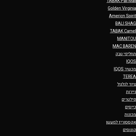
TABAK Pall Mall
Golden Virginia
Americn Spirit
BALI SHAG
TABAK Camel
MANITOU
MAC BAREN
תחליפי טבק
IQOS
מכשיר IQOS
TEREA
ציוד לגלגול
ניירות
פילטרים
כייסים
מכונות
אקססוריז למעשן
קונוסים