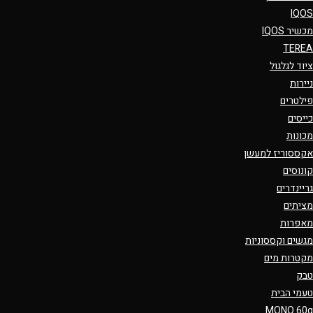
IQOS
מכשיר IQOS
TEREA
ציוד לגלגול
ניירות
פילטרים
כייסים
מכונות
אקססוריז למעשן
קונוסים
גריינדרים
מציתים
מאפרות
מגשים וקססוניות
מקטרות מים
טבק
טעמי הבית
MONO 60g