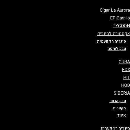
Cigar La Auro
EP Carril
TYCO
ססוריז לסיגרים
סיגריה חד פעמית
טבק לעיסה
CU
F
H
HQ
SIBER
טבק הרחה
מקטרות
איווד
גריה רב פעמית