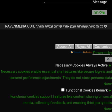
Message
שליחה
© כל הזכויות שמורות טבק אור/ קידום ובניית האתר RAVENMEDIA.CO.IL
Accept All
Reject All
Customiz
Powered 
Necessary Cookies
Always Active
Necessary cookies enable essential site features like secure log-ins a
consent preference adjustments. They do not store personal dat
No
Functional Cookies
Remark
Functional cookies support features like content sharing on soci
media, collecting feedback, and enabling third-party tool
No