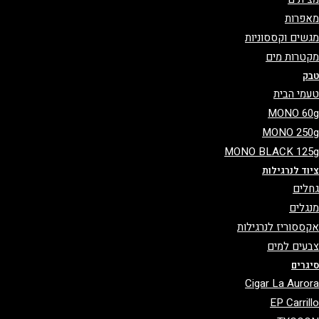
פרות
שים וקססוניות
טרות מים
ק
מי הבית
MONO 6
MONO 25
MONO BLACK 12
וד לנרגילות
לים
גלים
ססוריז לנרגילות
עים למים
גרים
Cigar La Auro
EP Carril