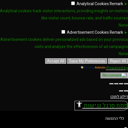
Analytical Cookies
Remark
Analytical cookies track visitor interactions, providing insights on metri
like visitor count, bounce rate, and traffic source
No
Advertisement Cookies
Remark
Advertisement cookies deliver personalized ads based on your previo
visits and analyze the effectiveness of ad campaign
No
Accept All
Save My Preferences
Reject Al
Powered 
לוג לתוכן
תח סרגל נגישות
כלי ההנגשה