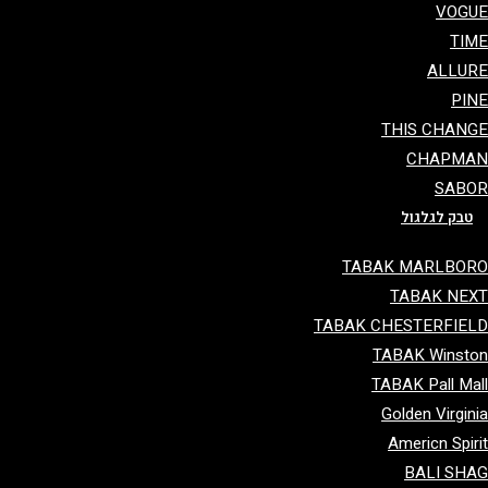
VOG
TI
ALLU
PI
THIS CHAN
CHAPMA
SAB
טבק לגלגול
TABAK MARLBO
TABAK NE
TABAK CHESTERFIE
TABAK Winst
TABAK Pall Ma
Golden Virgin
Americn Spir
BALI SH