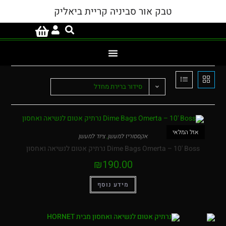
טבק אור סביניה קריית ביאליק
סידור ברירת מחדל
המלאי
אקססוריז למעשן
,
ציוד למעשן
Dime Bags Omerta – 1 נרתיק אטום לנשיאה ואחסון
₪
190.00
מידע נוסף