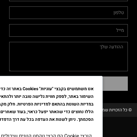
שליחה
אנו משתמשים בקבצי "עוגיות" Cookies באתר זה כדי לשפר א
השימור באתר, לספק חווית גלישה טובה יותר ולהתאים את הפרסו
במדיות השונות בהתאם למדיניות הפרטיות. חלק מקבצי ה"עוגיות"
שמורות טבק אור/ קידום ובניית האתר RAVENMEDIA.CO.IL
הללו נחוצים כדי שהאתר יפעל כראוי, בעוד שאחרים דורשים את
הסכמתך. ניתן לשנות את העדפה בכל עת דרך הדפדפן.
קובצי Cookie הם קבצי טקסט קטנים שיכולים לשמש אתר