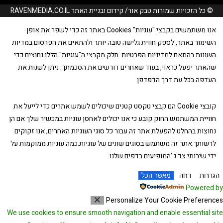
© כל הזכויות שמורות טבק אור/ קידום ובניית האתר RAVENMEDIA.CO.IL
אנו משתמשים בקבצי "עוגיות" Cookies באתר זה כדי לשפר את אופן
השימור באתר, לספק חווית גלישה טובה יותר ולהתאים את הפרסום במדיות
השונות בהתאם למדיניות הפרטיות. חלק מקבצי ה"עוגיות" הללו נחוצים כדי
שהאתר יפעל כראוי, בעוד שאחרים דורשים את הסכמתך. ניתן לשנות את
העדפה בכל עת דרך הדפדפן.
קובצי Cookie הם קבצי טקסט קטנים שיכולים לשמש אתרים כדי לייעל את
חוויית המשתמש.החוק קובע כי אנו יכולים לאחסן עוגיות במכשיר שלך אם הן
נחוצות בהחלט להפעלת אתר זה.עבור כל סוגי העוגיות האחרים, אנו זקוקים
לרשותך.אתר זה משתמש בסוגים שונים של עוגיות.כמה עוגיות ממוקמות על
ידי שירותי צד ג 'המופיעים בדפים שלנו.
גדרות
דחה
מאשר הכל
Powered 
Personalize Your Cookie Preferenc
We use cookies to ensure smooth navigation and enable essential si