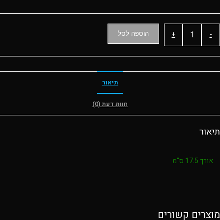
ות
+
-
הוספה לסל
קחיים
וטות
תיאור
חוות דעת (0)
אור
אורך 17.5 ס"מ
צרים קשורים