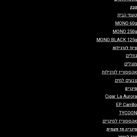
ק
מי הבית
MONO 6
MONO 25
MONO BLACK 12
וד לנרגילות
לים
גלים
ססוריז לנרגילות
עים למים
גרים
Cigar La Auro
EP Carril
TYCO
ססוריז לסיגרים
גריה חד פעמית
ק לעיסה