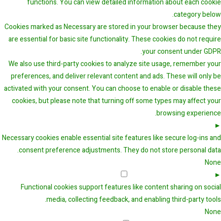
functions. You can view detailed information about each cook
category belo
Cookies marked as
Necessary
are stored in your browser because th
are essential for basic site functionality.
These cookies do not requi
your consent under GDP
We also use third-party cookies to analyze site usage, remember yo
preferences, and deliver relevant content and ads. These will only 
activated with your consent. You can choose to enable or disable the
cookies, but please note that turning off some types may affect yo
browsing experienc
Necessary Cookies
Always Active
Necessary cookies enable essential site features like secure log-ins a
consent preference adjustments. They do not store personal dat
No
Functional Cookies
Remark
Functional cookies support features like content sharing on soci
media, collecting feedback, and enabling third-party tool
No