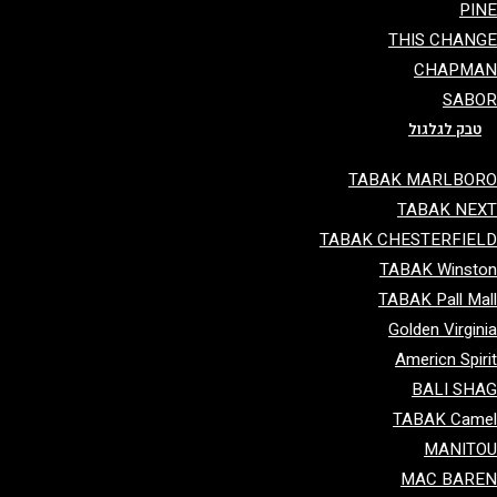
PI
THIS CHAN
CHAPMA
SAB
טבק לגלגול
TABAK MARLBO
TABAK NE
TABAK CHESTERFIE
TABAK Winst
TABAK Pall Ma
Golden Virgin
Americn Spir
BALI SH
TABAK Cam
MANIT
MAC BAR