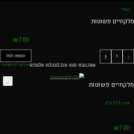
נבחר:
לקחיים פשוטות
₪
7.00
כמות
+
-
הוספה לסל
של
עמוד הבית
>
חנות
>
ציוד לנרגילות
>
מלקחיים
>
מלקחיים פשוטות
מלקחיים
פשוטות
לקחיים פשוטות
אורך 17.5 ס"מ
₪
7.00