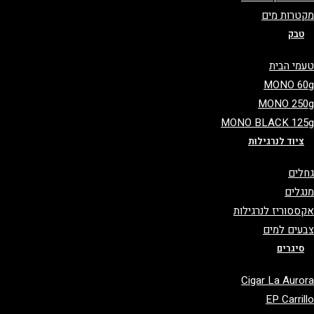
טרות מים
טבק
מי הבית
MONO 6
MONO 25
MONO BLACK 12
ציוד לנרגילות
לים
גלים
ססוריז לנרגילות
עים למים
סיגרים
Cigar La Auro
EP Carril