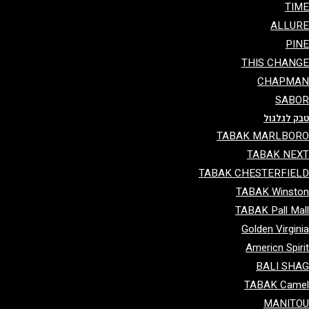
TI
ALLU
PI
THIS CHAN
CHAPMA
SAB
ק לגלגול
TABAK MARLBO
TABAK NE
TABAK CHESTERFIE
TABAK Winst
TABAK Pall Ma
Golden Virgin
Americn Spir
BALI SH
TABAK Cam
MANIT