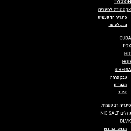
TYCO
ססוריז לסיגרים
סיגריה חד פעמית
טבק לעיסה
CU
F
H
HQ
SIBER
טבק הרחה
מקטרות
איווד
גריה רב פעמית
ים NIC SALT
BL
מבצעי החודש