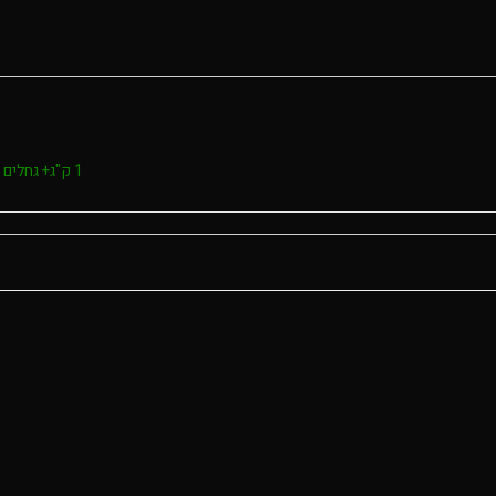
1 ק"ג+ גחלים מתנה, 100 גרם, 250 גרם, 500 גרם