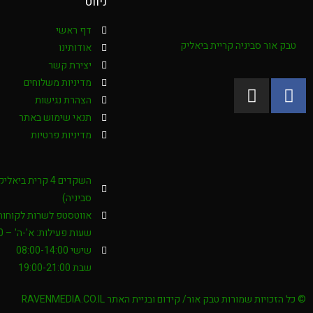
ניווט
דף ראשי
טבק אור סביניה קריית ביאליק
אודותינו
יצירת קשר
מדיניות משלוחים
הצהרת נגישות
תנאי שימוש באתר
מדיניות פרטיות
השקדים 4 קרית בי
סביניה)
אווטסטפ לשרות לקוחות : -4000276
שעות פעילות: א'-ה' – 08:00-20:00
שישי 08:00-14:00
שבת 19:00-21:00
© כל הזכויות שמורות טבק אור/ קידום ובניית האתר RAVENMEDIA.CO.IL