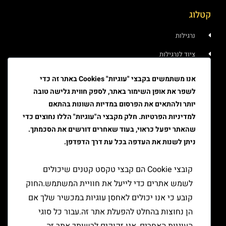
קטלוג
נרגילות
ציוד לנרגילות
איוד
אנו משתמשים בקבצי "עוגיות" Cookies באתר זה כדי
לשפר את אופן השימור באתר, לספק חווית גלישה טובה
טבק
יותר ולהתאים את הפרסום במדיות השונות בהתאם
ציוד גלגול
למדיניות הפרטיות. חלק מקבצי ה"עוגיות" הללו נחוצים כדי
שהאתר יפעל כראוי, בעוד שאחרים דורשים את הסכמתך.
ציוד למעשן
ניתן לשנות את העדפה בכל עת דרך הדפדפן.
יצירת קשר
קובצי Cookie הם קבצי טקסט קטנים שיכולים
לשמש אתרים כדי לייעל את חוויית המשתמש.החוק
קובע כי אנו יכולים לאחסן עוגיות במכשיר שלך אם
הן נחוצות בהחלט להפעלת אתר זה.עבור כל סוגי
העוגיות האחרים, אנו זקוקים לרשותך.אתר זה