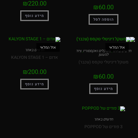
₪
220.00
₪
60.00
מידע נוסף
הוספה לסל
אזל המלאי
אזל המלאי
חדשים באתר
חדשים באתר
,
משקלים ואקססוריז
,
ציוד
למעשן
אדום – KALYON STAGE 1
משקל דיגיטלי טקסס (עכבר)
₪
200.00
₪
60.00
מידע נוסף
מידע נוסף
חדשים באתר
3 פודים של POPPOD