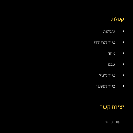
לות
 לנרגילות
 גלגול
ד למעשן
קשר