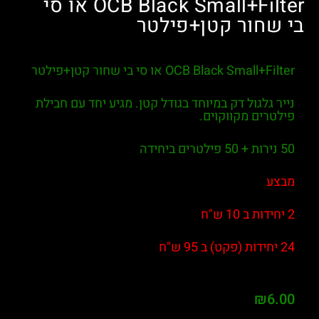
OCB Black Small+Filter או סי
ור קטן+פילטר
OCB Black  או סי בי שחור קטן+פילטר
גול דק במיוחד בגודל קטן. מגיע יחד עם חבילת
ם מקווקוים.