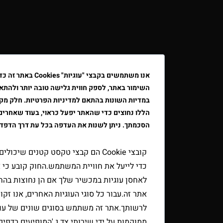
אנו משתמשים בקבצי "עוגיות" Cookies באתר זה כדי לשפר א
השימור באתר, לספק חווית גלישה טובה יותר ולהתאים את הפרסו
במדיות השונות בהתאם למדיניות הפרטיות. חלק מקבצי ה"עוגיות"
הללו נחוצים כדי שהאתר יפעל כראוי, בעוד שאחרים דורשים את
הסכמתך. ניתן לשנות את העדפה בכל עת דרך הדפדפן.
קובצי Cookie הם קבצי טקסט קטנים שיכולים לשמש אתר
כדי לייעל את חוויית המשתמש.החוק קובע כי אנו יכולים
לאחסן עוגיות במכשיר שלך אם הן נחוצות בהחלט להפעלת
אתר זה.עבור כל סוגי העוגיות האחרים, אנו זקוקים
לרשותך.אתר זה משתמש בסוגים שונים של עוגיות.כמה עוג
ממוקמות על ידי שירותי צד ג 'המופיעים בדפים שלנו.