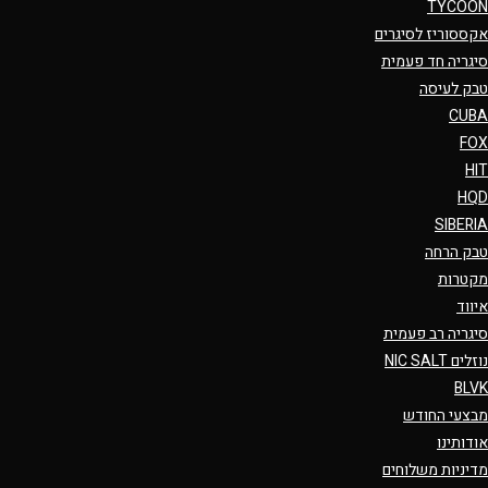
TYCOON
אקססוריז לסיגרים
סיגריה חד פעמית
טבק לעיסה
CUBA
FOX
HIT
HQD
SIBERIA
טבק הרחה
מקטרות
איווד
סיגריה רב פעמית
נוזלים NIC SALT
BLVK
מבצעי החודש
אודותינו
מדיניות משלוחים