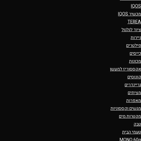
IQOS
מכשיר IQOS
TEREA
ציוד לגלגול
ניירות
פילטרים
כייסים
מכונות
אקססוריז למעשן
קונוסים
גריינדרים
מציתים
מאפרות
מגשים וקססוניות
מקטרות מים
טבק
טעמי הבית
MONO 60g