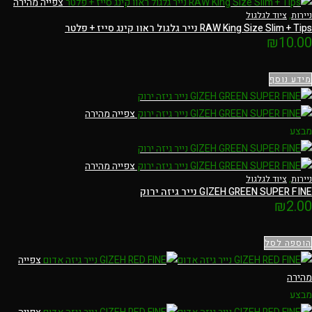
צפייה מהירה
ניירות
,
ציוד לגלגול
RAW King Size Slim + Tips נייר גלגול ראוו קינג סייז + פלטר
₪
10.00
מידע נוסף
צפייה מהירה
מבצע
צפייה מהירה
ניירות
,
ציוד לגלגול
GIZEH GREEN SUPER FINE נייר גיזה ירוק
₪
2.00
הוספה לסל
צפייה
מהירה
מבצע