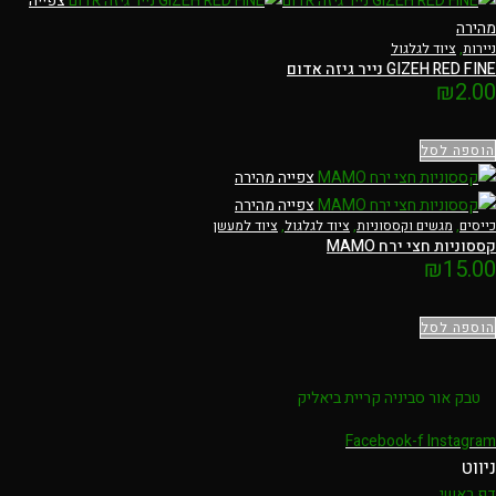
צפייה
מהירה
ניירות
,
ציוד לגלגול
GIZEH RED FINE נייר גיזה אדום
₪
2.00
הוספה לסל
צפייה מהירה
צפייה מהירה
כייסים
,
מגשים וקססוניות
,
ציוד לגלגול
,
ציוד למעשן
קססוניות חצי ירח MAMO
₪
15.00
הוספה לסל
טבק אור סביניה קריית ביאליק
Facebook-f
Instagram
ניווט
דף ראשי