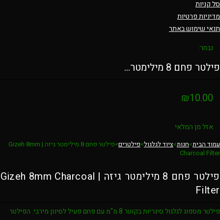
סל קניות
מדיניות פרטיות
תנאי שימוש באתר
נבחר:
פילטר פחם 8 מילימטר…
₪
10.00
אזל מן המלאי
עמוד הבית
>
חנות
>
ציוד לגלגול
>
פילטרים
>
פילטר פחם 8 מילימטר גיזה | Gizeh 8mm
Charcoal Filter
פילטר פחם 8 מילימטר גיזה | Gizeh 8mm Charcoal
Filter
פילטר מספוג לגלגול סיגריות בקוטר 8 מ"מ עם פחם פעיל לסינון מירבי. הפילטר