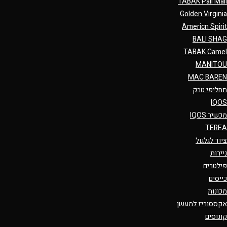
TABAK Pall Mall
Golden Virginia
Americn Spirit
BALI SHAG
TABAK Camel
MANITOU
MAC BAREN
תחליפי טבק
IQOS
מכשיר IQOS
TEREA
ציוד לגלגול
ניירות
פילטרים
כייסים
מכונות
אקססוריז למעשן
קונוסים