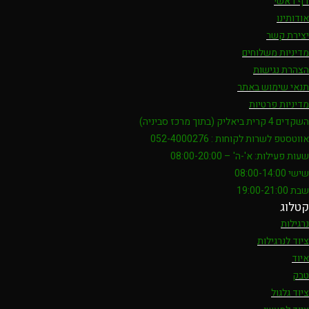
דף ראשי
אודותינו
יצירת קשר
מדיניות משלוחים
הצהרת נגישות
תנאי שימוש באתר
מדיניות פרטיות
השקדים 4 קרית ביאליק (בתוך מרכז סביניה)
אווטסטפ לשרות לקוחות : 052-4000276
שעות פעילות: א'-ה' – 08:00-20:00
שישי 08:00-14:00
שבת 19:00-21:00
קטלוג
נרגילות
ציוד לנרגילות
איוד
טבק
ציוד גלגול