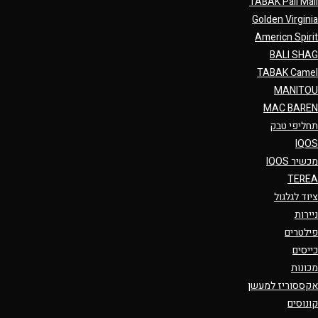
TABAK Pall Mall
Golden Virginia
Americn Spirit
BALI SHAG
TABAK Camel
MANITOU
MAC BAREN
תחליפי טבק
IQOS
מכשיר IQOS
TEREA
ציוד לגלגול
ניירות
פילטרים
כייסים
מכונות
אקססוריז למעשן
קונוסים