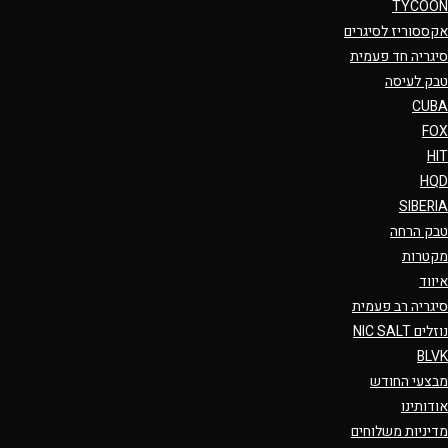
TYCOON
אקססוריז לסיגרים
סיגריה חד פעמית
טבק לעיסה
CUBA
FOX
HIT
HQD
SIBERIA
טבק הרחה
מקטרות
איווד
סיגריה רב פעמית
נוזלים NIC SALT
BLVK
מבצעי החודש
אודותינו
מדיניות משלוחים