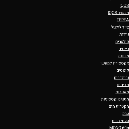
IQOS
מכשיר IQOS
TEREA
ציוד לגלגול
ניירות
פילטרים
כייסים
מכונות
אקססוריז למעשן
קונוסים
גריינדרים
מציתים
מאפרות
מגשים וקססוניות
מקטרות מים
טבק
טעמי הבית
MONO 60g