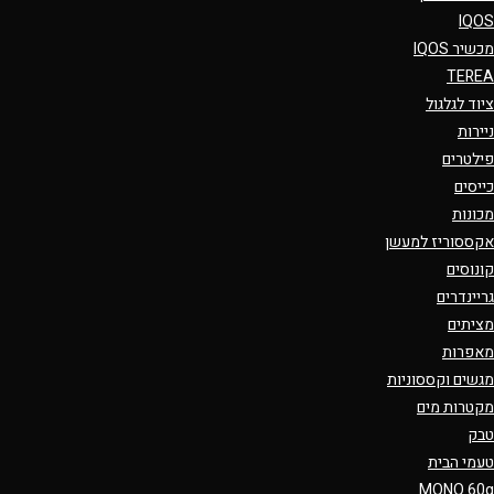
IQOS
מכשיר IQOS
TEREA
ציוד לגלגול
ניירות
פילטרים
כייסים
מכונות
אקססוריז למעשן
קונוסים
גריינדרים
מציתים
מאפרות
מגשים וקססוניות
מקטרות מים
טבק
טעמי הבית
MONO 60g