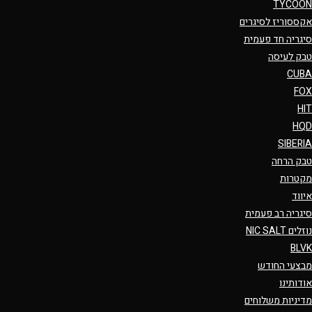
TYCOON
אקססוריז לסיגרים
סיגריה חד פעמית
טבק לעיסה
CUBA
FOX
HIT
HQD
SIBERIA
טבק הרחה
מקטרות
איווד
סיגריה רב פעמית
נוזלים NIC SALT
BLVK
מבצעי החודש
אודותינו
מדיניות משלוחים