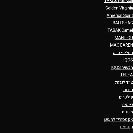
TABAK Pall Mall
Golden Virginia
Americn Spirit
BALI SHAG
TABAK Camel
MANITOU
MAC BAREN
תחליפי טבק
IQOS
מכשיר IQOS
TEREA
ציוד לגלגול
ניירות
פילטרים
כייסים
מכונות
אקססוריז למעשן
קונוסים