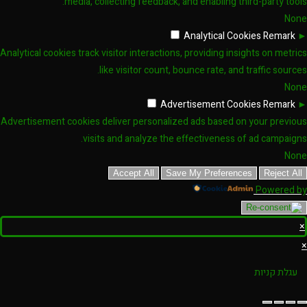
media, collecting feedback, and enabling third-party tools.
None
Analytical Cookies
Remark
►
Analytical cookies track visitor interactions, providing insights on metrics
like visitor count, bounce rate, and traffic sources.
None
Advertisement Cookies
Remark
►
Advertisement cookies deliver personalized ads based on your previous
visits and analyze the effectiveness of ad campaigns.
None
Accept All
Save My Preferences
Reject All
Powered by
×
×
עגלת קניות