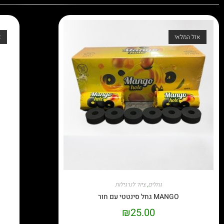
אזל המלאי
א
גחלים
,
ציוד לנרגילות
MANGO גחל סינטטי עם חור
₪
25.00