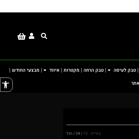
טבק לעיסה
טבק הרחה
מקטרות
איווד
מבצעי החודש
פתח
אתר
צפייה:
12
24
הכל