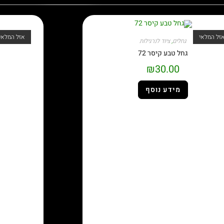
זל המלאי
אזל המלאי
גחלים
,
ציוד לנרגילות
גחל טבע קיסר 72
₪
30.00
מידע נוסף