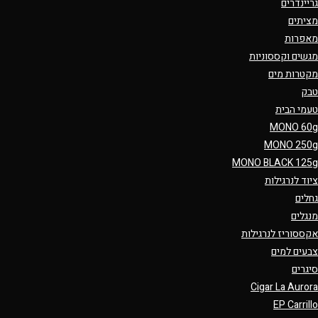
גריינדרים
מציתים
מאפרות
מגשים וקססוניות
מקטרות מים
טבק
טעמי הבית
MONO 60g
MONO 250g
MONO BLACK 125g
ציוד לנרגילות
גחלים
מנגלים
אקססוריז לנרגילות
צבעים למים
סיגרים
Cigar La Aurora
EP Carrillo