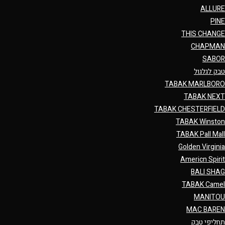
ALLURE
PINE
THIS CHANGE
CHAPMAN
SABOR
טבק לגלגול
TABAK MARLBORO
TABAK NEXT
TABAK CHESTERFIELD
TABAK Winston
TABAK Pall Mall
Golden Virginia
Americn Spirit
BALI SHAG
TABAK Camel
MANITOU
MAC BAREN
תחליפי טבק