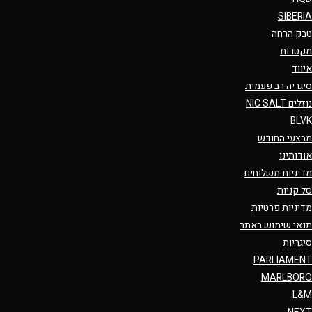
SIBERIA
טבק הרחה
מקטרות
איווד
סיגריה רב פעמית
נוזלים NIC SALT
BLVK
מבצעי החודש
אודותינו
מדיניות משלוחים
סל קניות
מדיניות פרטיות
תנאי שימוש באתר
סיגריות
PARLIAMENT
MARLBORO
L&M