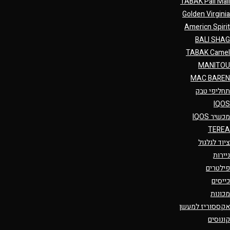
TABAK Pall Mall
Golden Virginia
Americn Spirit
BALI SHAG
TABAK Camel
MANITOU
MAC BAREN
תחליפי טבק
IQOS
מכשיר IQOS
TEREA
ציוד לגלגול
ניירות
פילטרים
כייסים
מכונות
אקססוריז למעשן
קונוסים