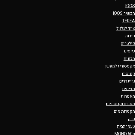
IQOS
מכשיר IQOS
TEREA
ציוד לגלגול
ניירות
פילטרים
כייסים
מכונות
אקססוריז למעשן
קונוסים
גריינדרים
מציתים
מאפרות
מגשים וקססוניות
מקטרות מים
טבק
טעמי הבית
MONO 60g