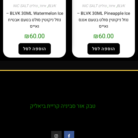
BLVK
,
איווד
,
נוזלים NIC SALT
BLVK
,
איווד
,
נוזלים NIC SALT
BLVK 30ML Watermelon Ice –
BLVK 30ML Pineapple Ice –
נוזל ניקוטין סולט בטעם אננס
נוזל ניקוטין סולט בטעם אבטיח
ואייס
ואייס
₪
60.00
₪
60.00
הוספה לסל
הוספה לסל
טבק אור סביניה קריית ביאליק