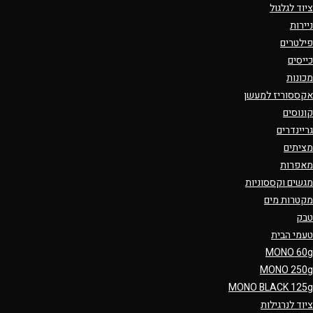
ציוד לגלגול
ניירות
פילטרים
כייסים
מכונות
אקססוריז למעשן
קונוסים
גריינדרים
מציתים
מאפרות
מגשים וקססוניות
מקטרות מים
טבק
טעמי הבית
MONO 60g
MONO 250g
MONO BLACK 125g
ציוד לנרגילות