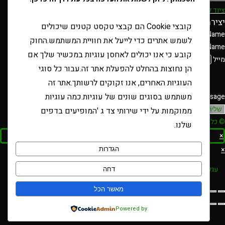
ציוד למעשן
יצירת קשר
קובצי Cookie הם קבצי טקסט קטנים שיכולים
Name
לשמש אתרים כדי לייעל את חוויית המשתמש.החוק
Name
קובע כי אנו יכולים לאחסן עוגיות במכשיר שלך אם
מייל
הן נחוצות בהחלט להפעלת אתר זה.עבור כל סוגי
העוגיות האחרים, אנו זקוקים לרשותך.אתר זה
משתמש בסוגים שונים של עוגיות.כמה עוגיות
Message
ממוקמות על ידי שירותי צד ג 'המופיעים בדפים
שליחה
© כל הזכויות שמורות טבק אור/ קידום ובניית האתר RAVENMEDIA.CO.IL
שלנו.
×
×
הגדרות
עגלת קניות
דחה
מאשר הכל
Powered by