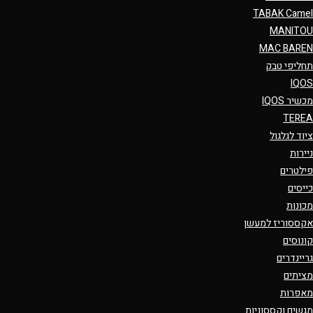
TABAK Camel
MANITOU
MAC BAREN
תחליפי טבק
IQOS
מכשיר IQOS
TEREA
ציוד לגלגול
ניירות
פילטרים
כייסים
מכונות
אקססוריז למעשן
קונוסים
גריינדרים
מציתים
מאפרות
מגשים וקססוניות