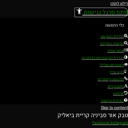
דילוג לתוכן
פתח סרגל נגישות
כלי ההנגשה
הגדלת הטקסט
הקטנת הטקסט
צבעי אפור
הגדרת הקונטרסט בכותרות
קונטרסט שלילי
רקע עדין
הדגשת קישורים
פונט קריא
איפוס
הצהרת נגישות
Skip to content
טבק אור סביניה קריית ביאליק
Facebook
Instagram