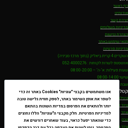
דף ראשי
אודותינו
יצירת קשר
מדיניות משלוחים
הצהרת נגישות
תנאי שימוש באתר
מדיניות פרטיות
השקדים 4 קרית ביאליק (בתוך מרכז סביניה)
אווטסטפ לשרות לקוחות : 052-4000276
שעות פעילות: א'-ה' – 08:00-20:00
שישי 08:00-14:00
שבת 19:00-21:00
קטלוג
אנו משתמשים בקבצי "עוגיות" Cookies באתר זה כדי
נרגילות
לשפר את אופן השימור באתר, לספק חווית גלישה טובה
ציוד לנרגילות
יותר ולהתאים את הפרסום במדיות השונות בהתאם
איוד
למדיניות הפרטיות. חלק מקבצי ה"עוגיות" הללו נחוצים
טבק
כדי שהאתר יפעל כראוי, בעוד שאחרים דורשים את
ציוד גלגול
הסכמתך. ניתן לשנות את העדפה בכל עת דרך הדפדפן.