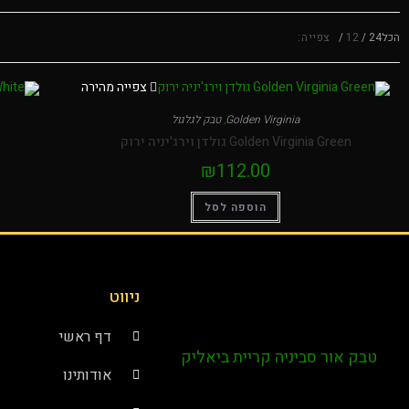
הכל
24
12
צפייה:
צפייה מהירה
Golden Virginia
,
טבק לגלגול
Golden Virginia Green גולדן וירג'יניה ירוק
₪
112.00
הוספה לסל
ניווט
דף ראשי
טבק אור סביניה קריית ביאליק
אודותינו