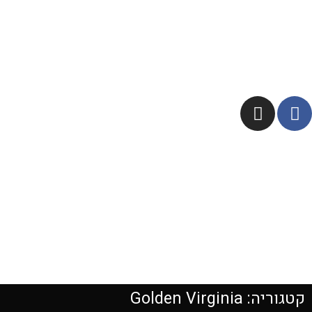
סיגריות
טבק לגלגול
IQOS
ציוד לגלגול
אקסס
מבצעי החודש
קטגוריה: Golden Virginia