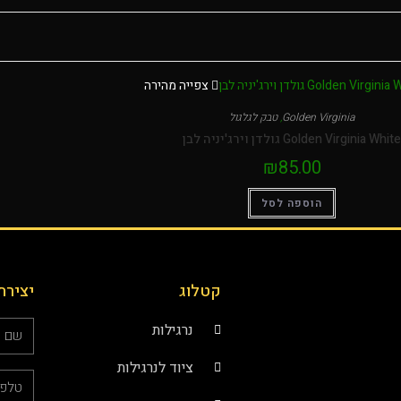
צפייה מהירה
Golden Virginia
,
טבק לגלגול
Golden Virginia White גולדן וירג'יניה לבן
₪
85.00
הוספה לסל
קטלוג
יצירת
נרגילות
ציוד לנרגילות