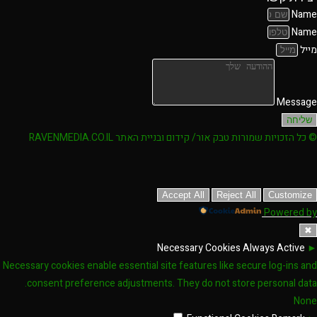
Name
Name
מייל
Message
שליחה
© כל הזכויות שמורות טבק אור/ קידום ובניית האתר RAVENMEDIA.CO.IL
Accept All
Reject All
Customize
Powered by
✖
Necessary Cookies
Always Active
►
Necessary cookies enable essential site features like secure log-ins and
consent preference adjustments. They do not store personal data.
None