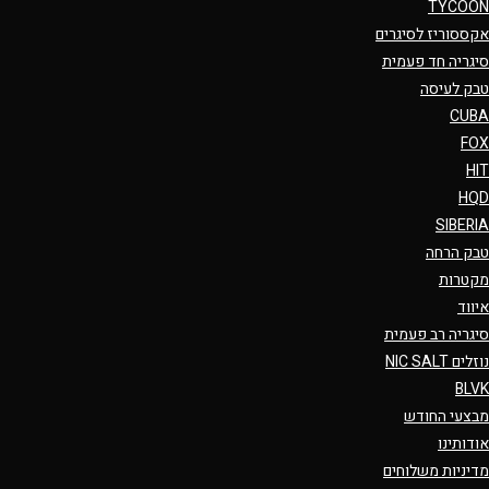
TYCOON
אקססוריז לסיגרים
סיגריה חד פעמית
טבק לעיסה
CUBA
FOX
HIT
HQD
SIBERIA
טבק הרחה
מקטרות
איווד
סיגריה רב פעמית
נוזלים NIC SALT
BLVK
מבצעי החודש
אודותינו
מדיניות משלוחים