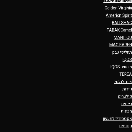
TABAK Pall Mall
Golden Virginia
Americn Spirit
BALI SHAG
TABAK Camel
MANITOU
MAC BAREN
תחליפי טבק
IQOS
מכשיר IQOS
TEREA
ציוד לגלגול
ניירות
פילטרים
כייסים
מכונות
אקססוריז למעשן
קונוסים