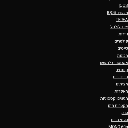
IQOS
מכשיר IQOS
TEREA
ציוד לגלגול
ניירות
פילטרים
כייסים
מכונות
אקססוריז למעשן
קונוסים
גריינדרים
מציתים
מאפרות
מגשים וקססוניות
מקטרות מים
טבק
טעמי הבית
MONO 60g