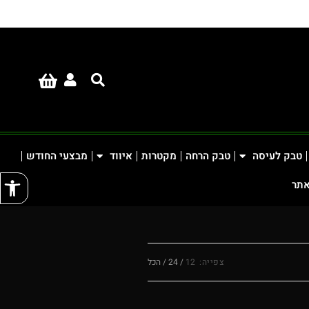
טבק לעיסה
טבק הרחה
מקטרות
איווד
מבצעי החודש
פתח
אתר
צפייה:
12
24
הכל