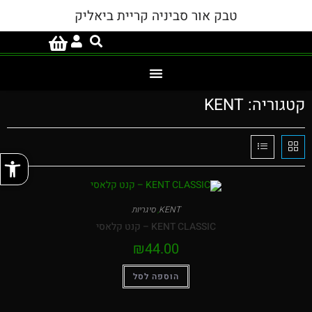
טבק אור סביניה קריית ביאליק
קטגוריה: KENT
פתח
KENT
,
סיגריות
KENT CLASSIC – קנט קלאסי
₪
44.00
הוספה לסל