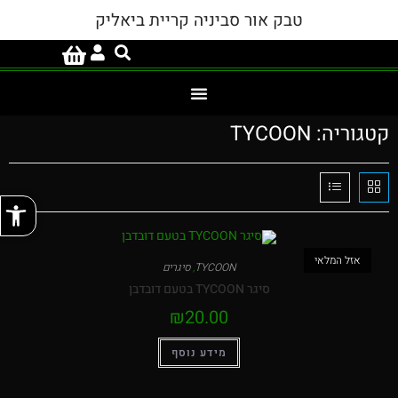
טבק אור סביניה קריית ביאליק
קטגוריה: TYCOON
פתח
אזל המלאי
TYCOON
,
סיגרים
סיגר TYCOON בטעם דובדבן
₪
20.00
מידע נוסף