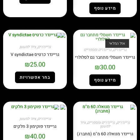
מידע נוסף
אזל המלאי
גריינדרים
,
ציוד למעשן
גריינדרים
,
גריינדרים ומספריים
גריינדר כרטיס V syndictae
גריינדר חשמלי מתחבר גם לסלולרי
₪
25.00
₪
30.00
בחר אפשרויות
מידע נוסף
גריינדרים
,
ציוד למעשן
גריינדרים
,
גריינדרים ומספריים
,
ציוד
גריינדר פוקימון 3 חלקים
למעשן
גריינדר מנואלה 60 מ"מ (מתברג)
₪
40.00