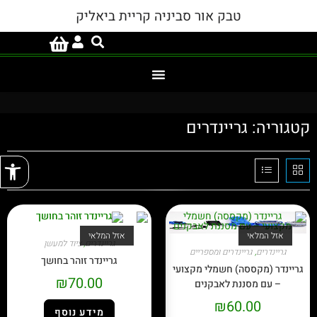
טבק אור סביניה קריית ביאליק
קטגוריה: גריינדרים
פתח
אזל המלאי
אזל המלאי
גריינדרים
,
ציוד למעשן
גריינדרים
,
גריינדרים ומספריים
גריינדר זוהר בחושך
גריינדר (מקססה) חשמלי מקצועי
₪
70.00
– עם מסננת לאבקנים
₪
60.00
מידע נוסף