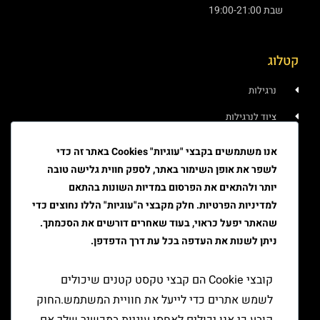
שבת 19:00-21:00
קטלוג
נרגילות
ציוד לנרגילות
איוד
אנו משתמשים בקבצי "עוגיות" Cookies באתר זה כדי
לשפר את אופן השימור באתר, לספק חווית גלישה טובה
טבק
יותר ולהתאים את הפרסום במדיות השונות בהתאם
ציוד גלגול
למדיניות הפרטיות. חלק מקבצי ה"עוגיות" הללו נחוצים כדי
שהאתר יפעל כראוי, בעוד שאחרים דורשים את הסכמתך.
ציוד למעשן
ניתן לשנות את העדפה בכל עת דרך הדפדפן.
יצירת קשר
קובצי Cookie הם קבצי טקסט קטנים שיכולים
לשמש אתרים כדי לייעל את חוויית המשתמש.החוק
קובע כי אנו יכולים לאחסן עוגיות במכשיר שלך אם