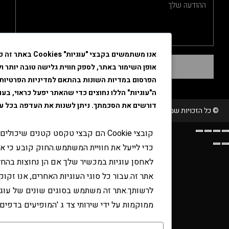
אנו משתמשים בקבצי "עוגיות" Cookies באתר זה כדי לשפר את
שליחה
אופן השימור באתר, לספק חווית גלישה טובה יותר ולהתאים את
הפרסום במדיות השונות בהתאם למדיניות הפרטיות. חלק מקבצי
ה"עוגיות" הללו נחוצים כדי שהאתר יפעל כראוי, בעוד שאחרים
דורשים את הסכמתך. ניתן לשנות את העדפה בכל עת דרך הדפדפ
 שמורות טבק אור/ קידום ובניית האתר RAVENMEDIA.CO.IL
קובצי Cookie הם קבצי טקסט קטנים שיכולים לשמש את
כדי לייעל את חוויית המשתמש.החוק קובע כי אנו יכולים
לאחסן עוגיות במכשיר שלך אם הן נחוצות בהחלט להפעלת
אתר זה.עבור כל סוגי העוגיות האחרים, אנו זקוקים
לרשותך.אתר זה משתמש בסוגים שונים של עוגיות.כמה עוגי
ממוקמות על ידי שירותי צד ג 'המופיעים בדפים שלנו.