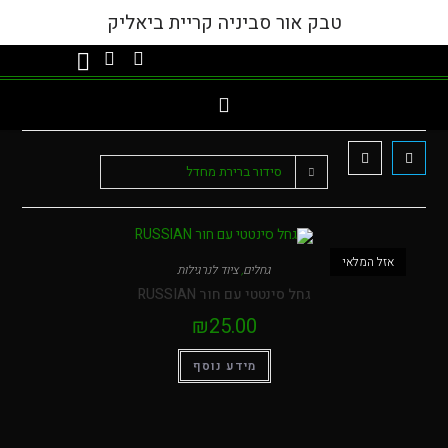
טבק אור סביניה קריית ביאליק
סידור ברירת מחדל
המלאי
גחלים
,
ציוד לנרגילות
גחל סינטטי עם חור RUSSIAN
₪
25.00
מידע נוסף