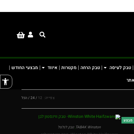
טבק לעיסה
טבק הרחה
מקטרות
איווד
מבצעי החודש
פתח
אתר
צפייה:
12
24
הכל
מבצע
TABAK Winston
,
טבק לגלגול