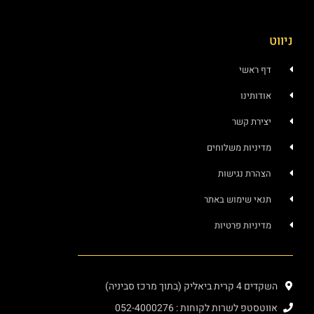
ראשי
ותינו
רת קשר
ניות משלוחים
רת נגישות
י שימוש באתר
ניות פרטיות
יק (בתוך מרכז סביניה)
פ לשרות לקוחות : 052-4000276