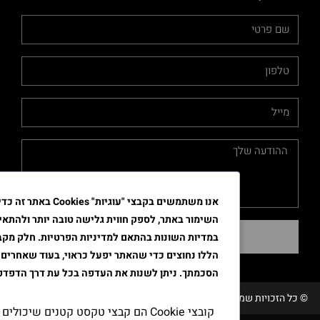
אנו משתמשים בקבצי "עוגיות" Cookies באתר זה כדי לשפר א
השימור באתר, לספק חווית גלישה טובה יותר ולהתאים את הפרסו
שליחה
במדיות השונות בהתאם למדיניות הפרטיות. חלק מקבצי ה"עוגיות"
הללו נחוצים כדי שהאתר יפעל כראוי, בעוד שאחרים דורשים את
הסכמתך. ניתן לשנות את העדפה בכל עת דרך הדפדפן.
שמורות טבק אור/ קידום ובניית האתר RAVENMEDIA.CO.IL
קובצי Cookie הם קבצי טקסט קטנים שיכולים לשמש אתר