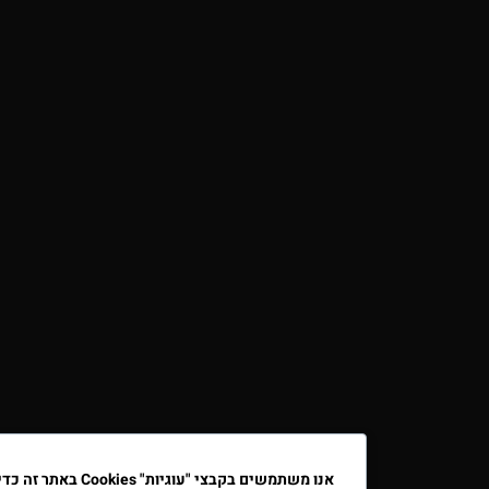
אנו משתמשים בקבצי "עוגיות" Cookies באתר זה כדי לשפר א