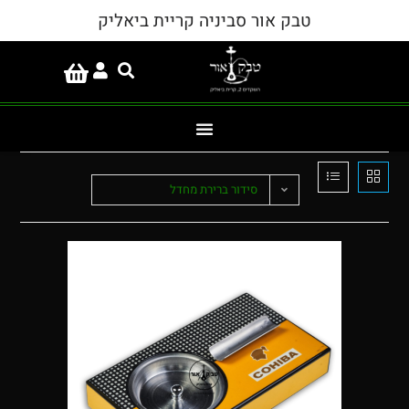
טבק אור סביניה קריית ביאליק
סידור ברירת מחדל