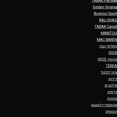
TABAK Pall Mall
Golden Virginia
Americn Spirit
BALI SHAG
TABAK Camel
MANITOU
MAC BAREN
תחליפי טבק
IQOS
מכשיר IQOS
TEREA
ציוד לגלגול
ניירות
פילטרים
כייסים
מכונות
אקססוריז למעשן
קונוסים