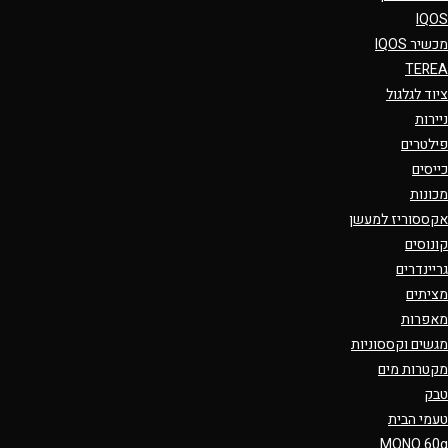
IQOS
מכשיר IQOS
TEREA
ציוד לגלגול
ניירות
פילטרים
כייסים
מכונות
אקססוריז למעשן
קונוסים
גריינדרים
מציתים
מאפרות
מגשים וקססוניות
מקטרות מים
טבק
טעמי הבית
MONO 60g