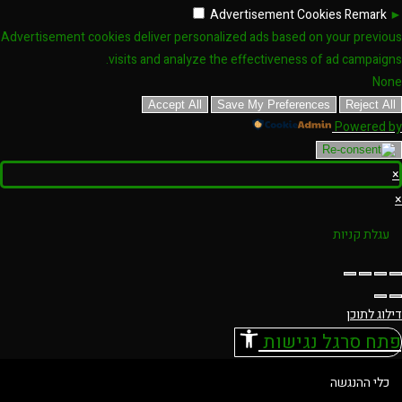
Advertisement Cookies
Remark
►
Advertisement cookies deliver personalized ads based on your previous
visits and analyze the effectiveness of ad campaigns.
None
Accept All
Save My Preferences
Reject All
Powered by
×
×
עגלת קניות
דילוג לתוכן
פתח סרגל נגישות
כלי ההנגשה