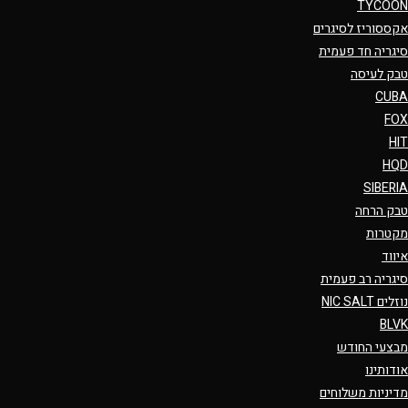
TYCOON
אקססוריז לסיגרים
סיגריה חד פעמית
טבק לעיסה
CUBA
FOX
HIT
HQD
SIBERIA
טבק הרחה
מקטרות
איווד
סיגריה רב פעמית
נוזלים NIC SALT
BLVK
מבצעי החודש
אודותינו
מדיניות משלוחים