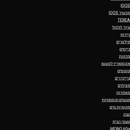
IQOS
מכשיר IQOS
TEREA
ציוד לגלגול
ניירות
פילטרים
כייסים
מכונות
אקססוריז למעשן
קונוסים
גריינדרים
מציתים
מאפרות
מגשים וקססוניות
מקטרות מים
טבק
טעמי הבית
MONO 60g