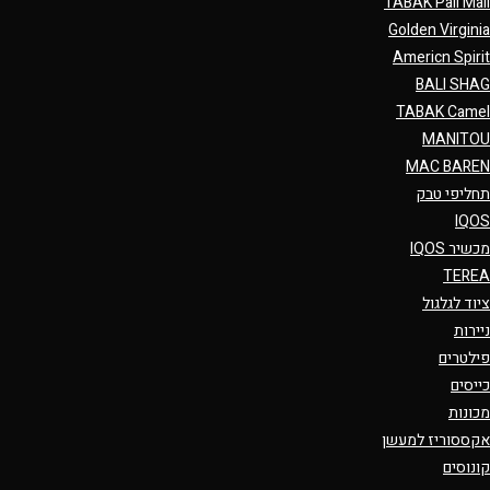
TABAK Pall Mall
Golden Virginia
Americn Spirit
BALI SHAG
TABAK Camel
MANITOU
MAC BAREN
תחליפי טבק
IQOS
מכשיר IQOS
TEREA
ציוד לגלגול
ניירות
פילטרים
כייסים
מכונות
אקססוריז למעשן
קונוסים