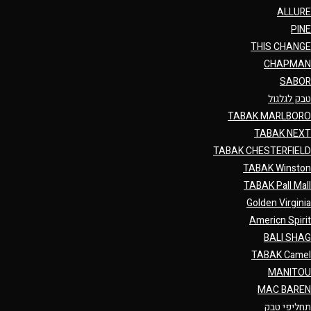
ALLURE
PINE
THIS CHANGE
CHAPMAN
SABOR
טבק לגלגול
TABAK MARLBORO
TABAK NEXT
TABAK CHESTERFIELD
TABAK Winston
TABAK Pall Mall
Golden Virginia
Americn Spirit
BALI SHAG
TABAK Camel
MANITOU
MAC BAREN
תחליפי טבק