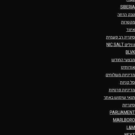
SIBERIA
טבק הרחה
מקטרות
איווד
סיגריה רב פעמית
נוזלים NIC SALT
BLVK
מבצעי החודש
אודותינו
מדיניות משלוחים
סל קניות
מדיניות פרטיות
תנאי שימוש באתר
סיגריות
PARLIAMENT
MARLBORO
L&M