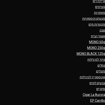
גריינדרים
מציתים
מאפרות
מגשים וקססוניות
מקטרות מים
טבק
טעמי הבית
MONO 60g
MONO 250g
MONO BLACK 125g
ציוד לנרגילות
גחלים
מנגלים
אקססוריז לנרגילות
צבעים למים
סיגרים
Cigar La Aurora
EP Carrillo