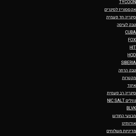
TYCOON
אקססוריז לסיגרים
סיגריה חד פעמית
טבק לעיסה
CUBA
FOX
HIT
HQD
SIBERIA
טבק הרחה
מקטרות
איווד
סיגריה רב פעמית
נוזלים NIC SALT
BLVK
מבצעי החודש
אודותינו
מדיניות משלוחים