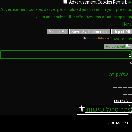
Advertisement Cookies
Remark
►
Advertisement cookies deliver personalized ads based on your previous
visits and analyze the effectiveness of ad campaigns.
None
Accept All
Save My Preferences
Reject All
Powered by
×
×
עגלת קניות
דילוג לתוכן
פתח סרגל נגישות
כלי ההנגשה