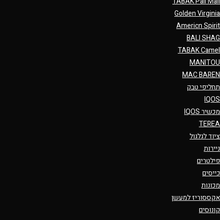
TABAK Pall Mall
Golden Virginia
Americn Spirit
BALI SHAG
TABAK Camel
MANITOU
MAC BAREN
תחליפי טבק
IQOS
מכשיר IQOS
TEREA
ציוד לגלגול
ניירות
פילטרים
כייסים
מכונות
אקססוריז למעשן
קונוסים