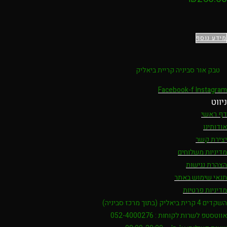
מידע נוסף
טבק אור סביניה קריית ביאליק
Facebook-f
Instagram
ניווט
דף ראשי
אודותינו
יצירת קשר
מדיניות משלוחים
הצהרת נגישות
תנאי שימוש באתר
מדיניות פרטיות
השקדים 4 קרית ביאליק (בתוך מרכז סביניה)
אווטסטפ לשרות לקוחות : 052-4000276