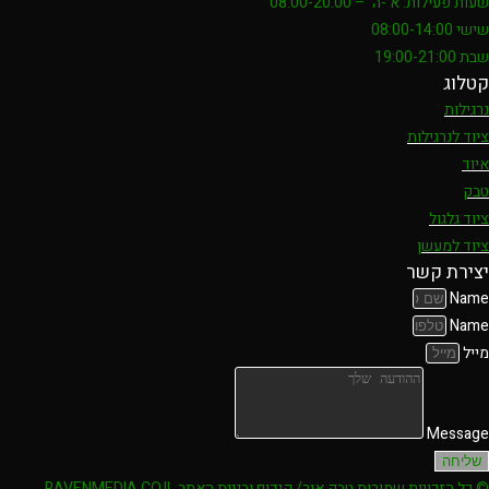
שעות פעילות: א'-ה' – 08:00-20:00
שישי 08:00-14:00
שבת 19:00-21:00
קטלוג
נרגילות
ציוד לנרגילות
איוד
טבק
ציוד גלגול
ציוד למעשן
יצירת קשר
Name
Name
מייל
Message
שליחה
© כל הזכויות שמורות טבק אור/ קידום ובניית האתר RAVENMEDIA.CO.IL