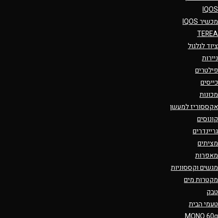
IQOS
מכשיר IQOS
TEREA
ציוד לגלגול
ניירות
פילטרים
כייסים
מכונות
אקססוריז למעשן
קונוסים
גריינדרים
מציתים
מאפרות
מגשים וקססוניות
מקטרות מים
טבק
טעמי הבית
MONO 60g