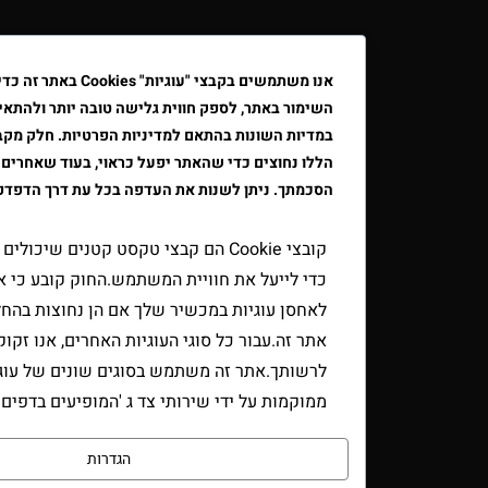
אנו משתמשים בקבצי "עוגיות" Cookies באתר זה כדי לשפר א
השימור באתר, לספק חווית גלישה טובה יותר ולהתאים את הפרסו
במדיות השונות בהתאם למדיניות הפרטיות. חלק מקבצי ה"עוגיות"
הללו נחוצים כדי שהאתר יפעל כראוי, בעוד שאחרים דורשים את
הסכמתך. ניתן לשנות את העדפה בכל עת דרך הדפדפן.
קובצי Cookie הם קבצי טקסט קטנים שיכולים לשמש אתר
כדי לייעל את חוויית המשתמש.החוק קובע כי אנו יכולים
לאחסן עוגיות במכשיר שלך אם הן נחוצות בהחלט להפעלת
אתר זה.עבור כל סוגי העוגיות האחרים, אנו זקוקים
לרשותך.אתר זה משתמש בסוגים שונים של עוגיות.כמה עוג
ממוקמות על ידי שירותי צד ג 'המופיעים בדפים שלנו.
הגדרות