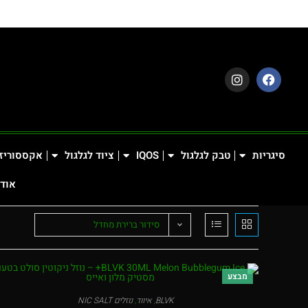
סיגריות
טבק לגלגול
IQOS
ציוד לגלגול
אקססוריז
אודו
סידור ברירת מחדל
מבצע
BLVK
,
איווד
,
נוזלים NIC SALT