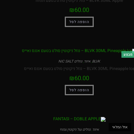
BLVK 30ML Apple – נוזל ניקוטין סולט בטעם תפוח
₪
60.00
הוספה לסל
מבצע
BLVK
,
איווד
,
נוזלים NIC SALT
BLVK 30ML Pineapple Ic – נוזל ניקוטין סולט בטעם אננס ואייס
₪
60.00
הוספה לסל
אזל המלאי
איווד
,
נוזלים של ניקוטין צמחי