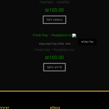
FANTASI – GRAPES
₪
100.00
הוספה לסל
אזל המלאי
איווד
,
נוזלים של ניקוטין צמחי
Fresh Day – Raspberry Ice
₪
100.00
מידע נוסף
קטלוג
יצירת