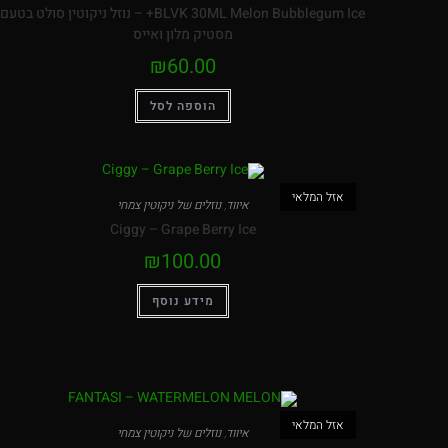
BLVK 30ML Melon Bubblegum Ice+ – נוזל ניקוטין סולט בטעם
מסטיק מלון ואייס
₪
60.00
הוספה לסל
אזל המלאי
איווד
,
נוזלים של ניקוטין צמחי
Ciggy – Grape Berry Ice
₪
100.00
מידע נוסף
אזל המלאי
איווד
,
נוזלים של ניקוטין צמחי