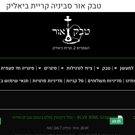
טבק אור סביניה קריית ביאליק
 למעשן
טבק
ציוד לנרגילות
סיגרים
סיגריה חד פעמית
תינו
מדיניות משלוחים
סל קניות
מדיניות פרטיות
תנאי שימוש ב
מבצע
BLVK
,
איווד
,
נוזלים NIC SALT