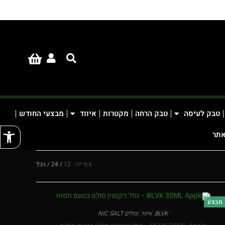
טבק לעיסה
טבק הרחה
מקטרות
איווד
מבצעי החודש
פתח
אתר
צפייה:
12
24
הכל
מבצע
BLVK
,
איווד
,
נוזלים NIC SALT