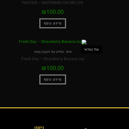
FANTASI – WATERMELON MELON
₪
100.00
מידע נוסף
אזל המלאי
איווד
,
נוזלים של ניקוטין צמחי
Fresh Day – Strawberry Banana Ice
₪
100.00
מידע נוסף
ניווט