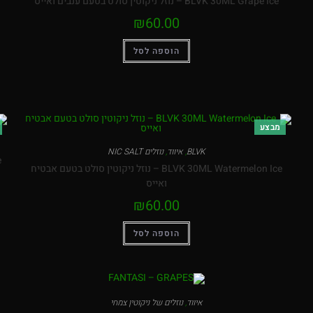
BLVK 30ML Grape Ice – נוזל ניקוטין סולט בטעם ענבים ואייס
₪
60.00
הוספה לסל
מבצע
BLVK
,
איווד
,
נוזלים NIC SALT
e
BLVK 30ML Watermelon Ice – נוזל ניקוטין סולט בטעם אבטיח
ואייס
₪
60.00
הוספה לסל
איווד
,
נוזלים של ניקוטין צמחי