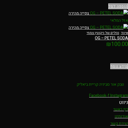
הוספה לסל
צפייה מהירה
אזל המלאי
צפייה מהירה
איווד
,
נוזלים של ניקוטין צמחי
OG – PETEL SODA
₪
100.00
מידע נוסף
טבק אור סביניה קריית ביאליק
Facebook-f
Instagram
ניווט
דף ראשי
אודותינו
יצירת קשר