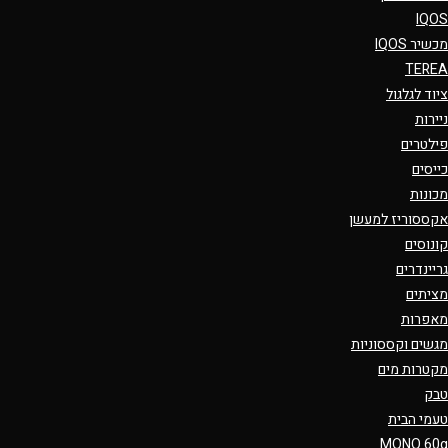
IQOS
מכשיר IQOS
TEREA
ציוד לגלגול
ניירות
פילטרים
כייסים
מכונות
אקססוריז למעשן
קונוסים
גריינדרים
מציתים
מאפרות
מגשים וקססוניות
מקטרות מים
טבק
טעמי הבית
MONO 60g