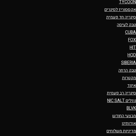
TYCOON
אקססוריז לסיגרים
סיגריה חד פעמית
טבק לעיסה
CUBA
FOX
HIT
HQD
SIBERIA
טבק הרחה
מקטרות
איווד
סיגריה רב פעמית
נוזלים NIC SALT
BLVK
מבצעי החודש
אודותינו
מדיניות משלוחים