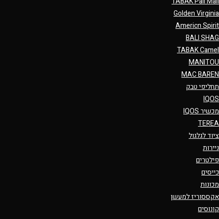
TABAK Pall Mall
Golden Virginia
Americn Spirit
BALI SHAG
TABAK Camel
MANITOU
MAC BAREN
תחליפי טבק
IQOS
מכשיר IQOS
TEREA
ציוד לגלגול
ניירות
פילטרים
כייסים
מכונות
אקססוריז למעשן
קונוסים