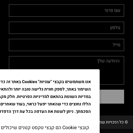
אנו משתמשים בקבצי "עוגיות" Cookies באתר זה כדי לשפר א
השימור באתר, לספק חווית גלישה טובה יותר ולהתאים את הפרסו
שליחה
במדיות השונות בהתאם למדיניות הפרטיות. חלק מקבצי ה"עוגיות"
הללו נחוצים כדי שהאתר יפעל כראוי, בעוד שאחרים דורשים את
הסכמתך. ניתן לשנות את העדפה בכל עת דרך הדפדפן.
שמורות טבק אור/ קידום ובניית האתר RAVENMEDIA.CO.IL
קובצי Cookie הם קבצי טקסט קטנים שיכולים לשמש אתר