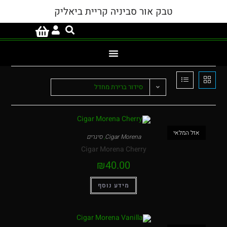
טבק אור סביניה קריית ביאליק
סידור ברירת מחדל
המלאי
Cigar Morena
,
סיגרים
Cigar Morena Cherry
₪
40.00
מידע נוסף