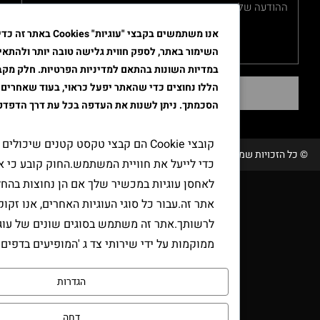
אנו משתמשים בקבצי "עוגיות" Cookies באתר זה כדי לשפר א
השימור באתר, לספק חווית גלישה טובה יותר ולהתאים את הפרסו
במדיות השונות בהתאם למדיניות הפרטיות. חלק מקבצי ה"עוגיות"
הללו נחוצים כדי שהאתר יפעל כראוי, בעוד שאחרים דורשים את
שליחה
הסכמתך. ניתן לשנות את העדפה בכל עת דרך הדפדפן.
קובצי Cookie הם קבצי טקסט קטנים שיכולים לשמש אתר
שמורות טבק אור/ קידום ובניית האתר RAVENMEDIA.CO.IL
כדי לייעל את חוויית המשתמש.החוק קובע כי אנו יכולים
לאחסן עוגיות במכשיר שלך אם הן נחוצות בהחלט להפעלת
אתר זה.עבור כל סוגי העוגיות האחרים, אנו זקוקים
לרשותך.אתר זה משתמש בסוגים שונים של עוגיות.כמה עוג
ממוקמות על ידי שירותי צד ג 'המופיעים בדפים שלנו.
הגדרות
דחה