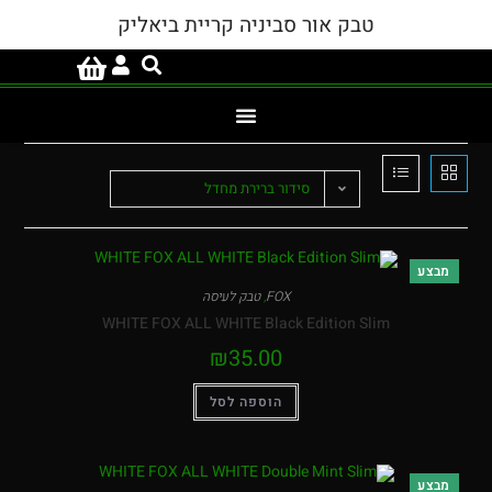
טבק אור סביניה קריית ביאליק
סידור ברירת מחדל
FOX
,
טבק לעיסה
WHITE FOX ALL WHITE Black Edition Slim
₪
35.00
הוספה לסל