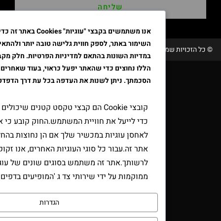
שליחה
אנו משתמשים בקבצי "עוגיות" Cookies באתר זה כדי לשפר א
השימור באתר, לספק חווית גלישה טובה יותר ולהתאים את הפרסו
שמורות טבק אור/ קידום ובניית האתר RAVENMEDIA.CO.IL
במדיות השונות בהתאם למדיניות הפרטיות. חלק מקבצי ה"עוגיות"
הללו נחוצים כדי שהאתר יפעל כראוי, בעוד שאחרים דורשים את
הסכמתך. ניתן לשנות את העדפה בכל עת דרך הדפדפן.
קובצי Cookie הם קבצי טקסט קטנים שיכולים לשמש אתר
כדי לייעל את חוויית המשתמש.החוק קובע כי אנו יכולים
לאחסן עוגיות במכשיר שלך אם הן נחוצות בהחלט להפעלת
אתר זה.עבור כל סוגי העוגיות האחרים, אנו זקוקים
לרשותך.אתר זה משתמש בסוגים שונים של עוגיות.כמה עוג
ממוקמות על ידי שירותי צד ג 'המופיעים בדפים שלנו.
הגדרות