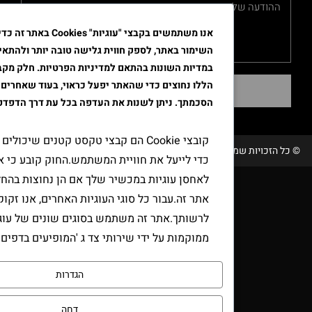
אנו משתמשים בקבצי "עוגיות" Cookies באתר זה כדי לשפר א
השימור באתר, לספק חווית גלישה טובה יותר ולהתאים את הפרסו
במדיות השונות בהתאם למדיניות הפרטיות. חלק מקבצי ה"עוגיות"
הללו נחוצים כדי שהאתר יפעל כראוי, בעוד שאחרים דורשים את
שליחה
הסכמתך. ניתן לשנות את העדפה בכל עת דרך הדפדפן.
קובצי Cookie הם קבצי טקסט קטנים שיכולים לשמש אתר
שמורות טבק אור/ קידום ובניית האתר RAVENMEDIA.CO.IL
כדי לייעל את חוויית המשתמש.החוק קובע כי אנו יכולים
לאחסן עוגיות במכשיר שלך אם הן נחוצות בהחלט להפעלת
אתר זה.עבור כל סוגי העוגיות האחרים, אנו זקוקים
לרשותך.אתר זה משתמש בסוגים שונים של עוגיות.כמה עוג
ממוקמות על ידי שירותי צד ג 'המופיעים בדפים שלנו.
הגדרות
דחה