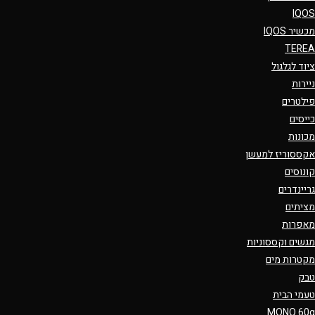
IQOS
מכשיר IQOS
TEREA
ציוד לגלגול
ניירות
פילטרים
כייסים
מכונות
אקססוריז למעשן
קונוסים
גריינדרים
מציתים
מאפרות
מגשים וקססוניות
מקטרות מים
טבק
טעמי הבית
MONO 60g