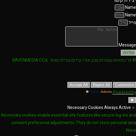
יצירת קשר
Name
Name
מייל
Message
שליחה
© כל הזכויות שמורות טבק אור/ קידום ובניית האתר RAVENMEDIA.CO.IL
Accept All
Reject All
Customize
Powered by
✖
Necessary Cookies
Always Active
►
Necessary cookies enable essential site features like secure log-ins and
consent preference adjustments. They do not store personal data.
None