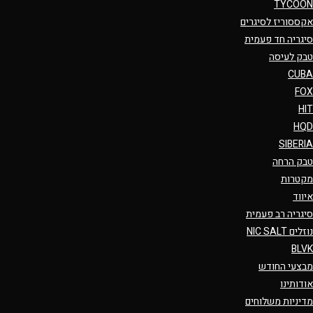
TYCOON
אקססוריז לסיגרים
סיגריה חד פעמית
טבק לעיסה
CUBA
FOX
HIT
HQD
SIBERIA
טבק הרחה
מקטרות
איווד
סיגריה רב פעמית
נוזלים NIC SALT
BLVK
מבצעי החודש
אודותינו
מדיניות משלוחים