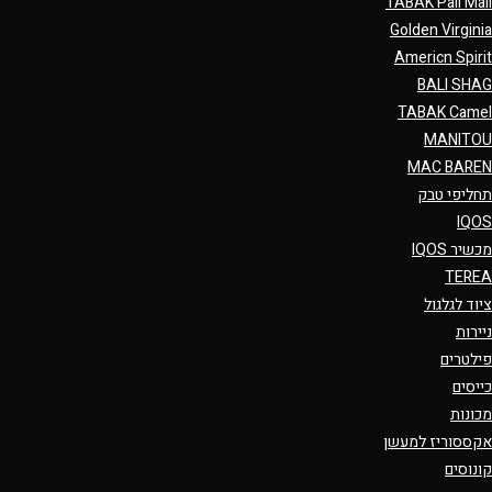
TABAK Pall Mall
Golden Virginia
Americn Spirit
BALI SHAG
TABAK Camel
MANITOU
MAC BAREN
תחליפי טבק
IQOS
מכשיר IQOS
TEREA
ציוד לגלגול
ניירות
פילטרים
כייסים
מכונות
אקססוריז למעשן
קונוסים