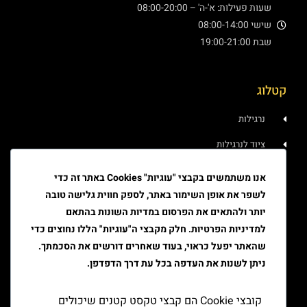
שעות פעילות: א'-ה' – 08:00-20:00
שישי 08:00-14:00
שבת 19:00-21:00
קטלוג
נרגילות
ציוד לנרגילות
איוד
אנו משתמשים בקבצי "עוגיות" Cookies באתר זה כדי
לשפר את אופן השימור באתר, לספק חווית גלישה טובה
טבק
יותר ולהתאים את הפרסום במדיות השונות בהתאם
ציוד גלגול
למדיניות הפרטיות. חלק מקבצי ה"עוגיות" הללו נחוצים כדי
שהאתר יפעל כראוי, בעוד שאחרים דורשים את הסכמתך.
ציוד למעשן
ניתן לשנות את העדפה בכל עת דרך הדפדפן.
יצירת קשר
קובצי Cookie הם קבצי טקסט קטנים שיכולים