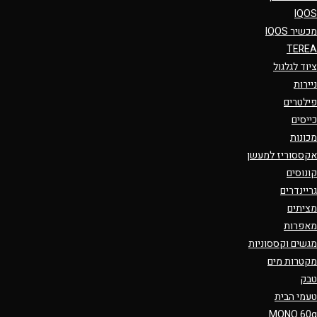
IQOS
מכשיר IQOS
TEREA
ציוד לגלגול
ניירות
פילטרים
כייסים
מכונות
אקססוריז למעשן
קונוסים
גריינדרים
מציתים
מאפרות
מגשים וקססוניות
מקטרות מים
טבק
טעמי הבית
MONO 60g