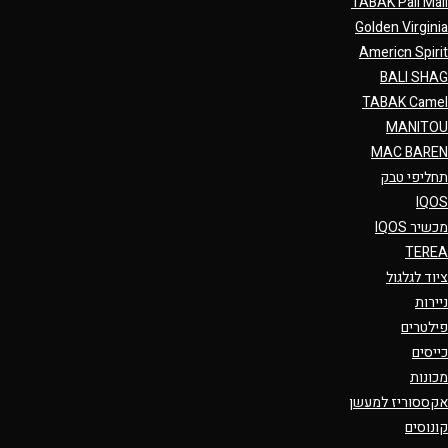
TABAK Pall Mall
Golden Virginia
Americn Spirit
BALI SHAG
TABAK Camel
MANITOU
MAC BAREN
תחליפי טבק
IQOS
מכשיר IQOS
TEREA
ציוד לגלגול
ניירות
פילטרים
כייסים
מכונות
אקססוריז למעשן
קונוסים