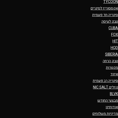
TYCOON
אקססוריז לסיגרים
סיגריה חד פעמית
טבק לעיסה
CUBA
FOX
HIT
HQD
SIBERIA
טבק הרחה
מקטרות
איווד
סיגריה רב פעמית
נוזלים NIC SALT
BLVK
מבצעי החודש
אודותינו
מדיניות משלוחים