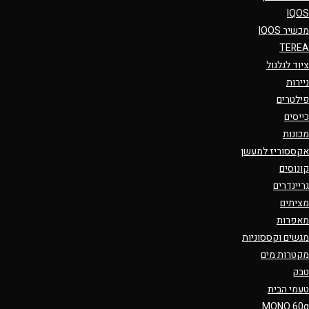
IQOS
מכשיר IQOS
TEREA
ציוד לגלגול
ניירות
פילטרים
כייסים
מכונות
אקססוריז למעשן
קונוסים
גריינדרים
מציתים
מאפרות
מגשים וקססוניות
מקטרות מים
טבק
טעמי הבית
MONO 60g