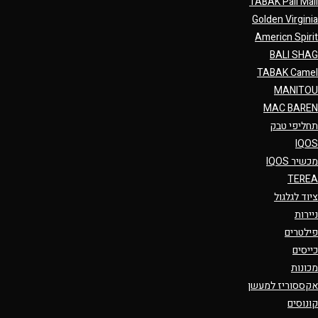
TABAK Pall Mall
Golden Virginia
Americn Spirit
BALI SHAG
TABAK Camel
MANITOU
MAC BAREN
תחליפי טבק
IQOS
מכשיר IQOS
TEREA
ציוד לגלגול
ניירות
פילטרים
כייסים
מכונות
אקססוריז למעשן
קונוסים