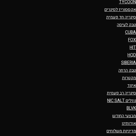
TYCOON
אקססוריז לסיגרים
סיגריה חד פעמית
טבק לעיסה
CUBA
FOX
HIT
HQD
SIBERIA
טבק הרחה
מקטרות
איווד
סיגריה רב פעמית
נוזלים NIC SALT
BLVK
מבצעי החודש
אודותינו
מדיניות משלוחים