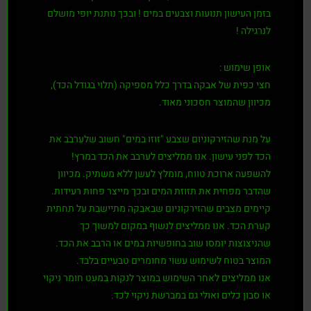
בזמן העישון תנועות וצבעים במים ! ובכך נותנת יופי מושלם
לנרגילה !
אופן שימוש :
חצי כפית של אבקה בדרך כלל מספיקה (תלוי בגודל הכד),
מכיוון שהמוצר חסכוני מאוד.
על מנת שהזירקוניום שצבע "זוזו במים" חשוב שלערבב את
הכד לפני עישון. אנו ממליצים לערבב את הכד במרץ!
להשפעה ארוכת טווח, מומלץ לעשן ללא משתיק. מכיוון
שהדבר מפחית את תזוזת המים ובכך מייצר פחות רעידות.
קיימים מצבים שהזירקוניום שבאבקה מתיישבת על תחתית
קערת הכד. אנו ממליצים לנשוף במקום למשוך כך
שהניצוצות יומסו שוב בחופשיות במים או הרבב את הכד.
המוצר בטוח לשימוש עשוי מחומרים טבעיים בלבד.
אנו ממליצים לאחר השימוש במוצר לנקות במעט חומר ניקוי
או סבון כלים ואולי גם במברשת ניקוי לכד.