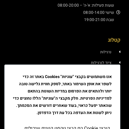
שעות פעילות: א'-ה' – 08:00-20:00
שישי 08:00-14:00
שבת 19:00-21:00
קטלוג
נרגילות
ציוד לנרגילות
איוד
אנו משתמשים בקבצי "עוגיות" Cookies באתר זה כדי
לשפר את אופן השימור באתר, לספק חווית גלישה טובה
טבק
יותר ולהתאים את הפרסום במדיות השונות בהתאם
ציוד גלגול
למדיניות הפרטיות. חלק מקבצי ה"עוגיות" הללו נחוצים כדי
שהאתר יפעל כראוי, בעוד שאחרים דורשים את הסכמתך.
ציוד למעשן
ניתן לשנות את העדפה בכל עת דרך הדפדפן.
יצירת קשר
קובצי Cookie הם קבצי טקסט קטנים שיכולים