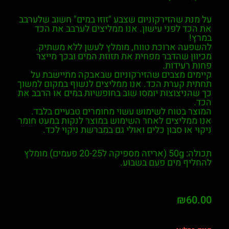
על מנת שהזירקוניום שצבע "זוזו במים" חשוב שלערבב
את הכד לפני עישון. אנו ממליצים לערבב את הכד
במרץ!
להשפעה ארוכת טווח, מומלץ לעשן ללא משתיק.
מכיוון שהדבר מפחית את תזוזת המים ובכך מייצר
פחות רעידות.
קיימים מצבים שהזירקוניום שבאבקה מתיישבת על
תחתית קערת הכד. אנו ממליצים לנשוף במקום למשוך
כך שהניצוצות יומסו שוב בחופשיות במים או הרבב את
הכד.
המוצר בטוח לשימוש עשוי מחומרים טבעיים בלבד.
אנו ממליצים לאחר השימוש במוצר לנקות במעט חומר
ניקוי או סבון כלים ואולי גם במברשת ניקוי לכד.
תכולה: 50g (אריזה מספיקה ל20-25 פעמים)
מומלץ
להחליף מים פעם בשבוע.
₪
60.00