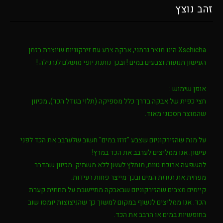
זהב נוצץ
Xschicha
הינו מוצר גרמני, אבקה צבע עם זירקוניום שיוצרת בזמן
העישון תנועות וצבעים במים ! ובכך נותנת יופי מושלם לנרגילה !
אופן שימוש :
חצי כפית של אבקה בדרך כלל מספיקה (תלוי בגודל הכד), מכיוון
שהמוצר חסכוני מאוד.
על מנת שהזירקוניום שצבע "זוזו במים" חשוב שלערבב את הכד לפני
עישון. אנו ממליצים לערבב את הכד במרץ!
להשפעה ארוכת טווח, מומלץ לעשן ללא משתיק. מכיוון שהדבר
מפחית את תזוזת המים ובכך מייצר פחות רעידות.
קיימים מצבים שהזירקוניום שבאבקה מתיישבת על תחתית קערת
הכד. אנו ממליצים לנשוף במקום למשוך כך שהניצוצות יומסו שוב
בחופשיות במים או הרבב את הכד.