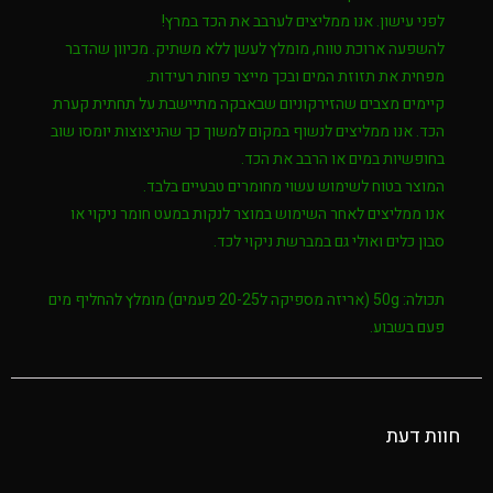
לפני עישון. אנו ממליצים לערבב את הכד במרץ!
להשפעה ארוכת טווח, מומלץ לעשן ללא משתיק. מכיוון שהדבר
מפחית את תזוזת המים ובכך מייצר פחות רעידות.
קיימים מצבים שהזירקוניום שבאבקה מתיישבת על תחתית קערת
הכד. אנו ממליצים לנשוף במקום למשוך כך שהניצוצות יומסו שוב
בחופשיות במים או הרבב את הכד.
המוצר בטוח לשימוש עשוי מחומרים טבעיים בלבד.
אנו ממליצים לאחר השימוש במוצר לנקות במעט חומר ניקוי או
סבון כלים ואולי גם במברשת ניקוי לכד.
תכולה: 50g (אריזה מספיקה ל20-25 פעמים)
מומלץ להחליף מים
פעם בשבוע.
חוות דעת