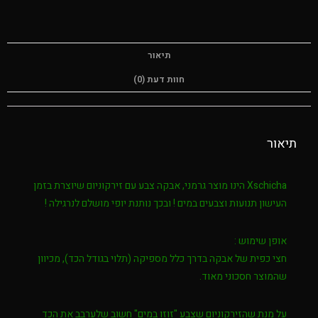
תיאור
חוות דעת (0)
תיאור
Xschicha
הינו מוצר גרמני, אבקה צבע עם זירקוניום שיוצרת בזמן
העישון תנועות וצבעים במים ! ובכך נותנת יופי מושלם לנרגילה !
אופן שימוש :
חצי כפית של אבקה בדרך כלל מספיקה (תלוי בגודל הכד), מכיוון
שהמוצר חסכוני מאוד.
על מנת שהזירקוניום שצבע "זוזו במים" חשוב שלערבב את הכד