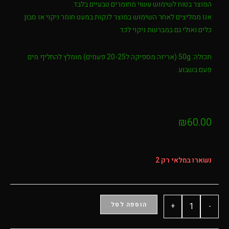
המוצר בטוח לשימוש עשוי מחומרים טבעיים בלבד.
אנו ממליצים לאחר השימוש במוצר לנקות במעט חומר ניקוי או סבון
כלים ואולי גם במברשת ניקוי לכד.
תכולה: 50g (אריזה מספיקה ל20-25 פעמים)
מומלץ להחליף מים
פעם בשבוע.
₪
60.00
נשארו במלאי רק 2
הוספה לסל
+
-