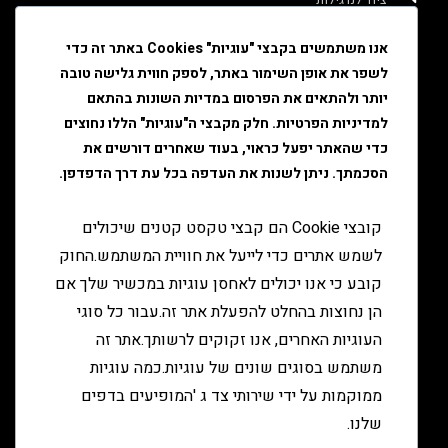
איוד
אנו משתמשים בקבצי "עוגיות" Cookies באתר זה כדי
לשפר את אופן השימור באתר, לספק חווית גלישה טובה
טבק
יותר ולהתאים את הפרסום במדיות השונות בהתאם
ציוד גלגול
למדיניות הפרטיות. חלק מקבצי ה"עוגיות" הללו נחוצים
כדי שהאתר יפעל כראוי, בעוד שאחרים דורשים את
ציוד למעשן
הסכמתך. ניתן לשנות את העדפה בכל עת דרך הדפדפן.
יצירת קשר
קובצי Cookie הם קבצי טקסט קטנים שיכולים
לשמש אתרים כדי לייעל את חוויית המשתמש.החוק
קובע כי אנו יכולים לאחסן עוגיות במכשיר שלך אם
הן נחוצות בהחלט להפעלת אתר זה.עבור כל סוגי
העוגיות האחרים, אנו זקוקים לרשותך.אתר זה
משתמש בסוגים שונים של עוגיות.כמה עוגיות
ממוקמות על ידי שירותי צד ג 'המופיעים בדפים
שלנו.