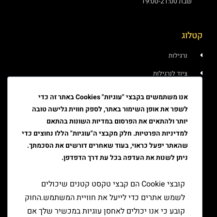
שבת 19:00-21:00
קטלוג
נרגילות
ציוד לנרגילות
איוד
אנו משתמשים בקבצי "עוגיות" Cookies באתר זה כדי
לשפר את אופן השימור באתר, לספק חווית גלישה טובה
טבק
יותר ולהתאים את הפרסום במדיות השונות בהתאם
ציוד גלגול
למדיניות הפרטיות. חלק מקבצי ה"עוגיות" הללו נחוצים כדי
שהאתר יפעל כראוי, בעוד שאחרים דורשים את הסכמתך.
ציוד למעשן
ניתן לשנות את העדפה בכל עת דרך הדפדפן.
יצירת קשר
קובצי Cookie הם קבצי טקסט קטנים שיכולים
לשמש אתרים כדי לייעל את חוויית המשתמש.החוק
קובע כי אנו יכולים לאחסן עוגיות במכשיר שלך אם