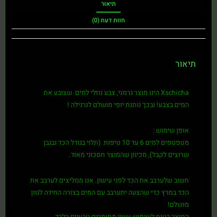
תיאור
חוות דעת (0)
תיאור
Xschicha
הינו מוצר גרמני, צבע נוזלי למים שצובע את
המים בצבע! ובכך נותנת יופי מושלם לנרגילה !
אופן שימוש :
מטפטפים למים 6 עד 10 טיפות (תלוי בגודל הכד ובגבן
שרוצים לקבל), מכיוון שהמוצר חסכוני מאוד.
חשוב שלערבב את הכד לפני עישון. אנו ממליצים לערבב את
הכד במרץ כדי שהצעה יתערבב עם המים בצורה החידה לגוון
מושלם!
המוצר בטוח לשימוש עשוי מחומרים טבעיים בלבד.