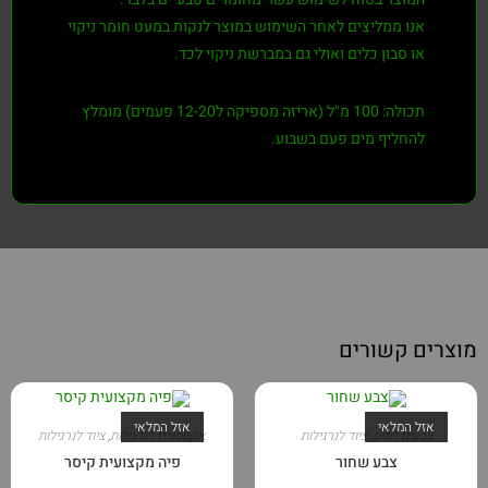
אנו ממליצים לאחר השימוש במוצר לנקות במעט חומר ניקוי
או סבון כלים ואולי גם במברשת ניקוי לכד.
תכולה: 100 מ"ל (אריזה מספיקה ל12-20 פעמים)
מומלץ
להחליף מים פעם בשבוע.
מוצרים קשורים
אזל המלאי
אזל המלאי
צבעים למים
,
ציוד לנרגילות
אקססוריז לנרגילות
,
ציוד לנרגילות
צבע שחור
פיה מקצועית קיסר