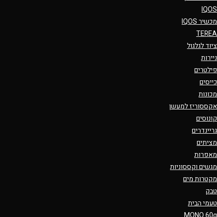
IQOS
מכשיר IQOS
TEREA
ציוד לגלגול
ניירות
פילטרים
כייסים
מכונות
אקססוריז למעשן
קונוסים
גריינדרים
מציתים
מאפרות
מגשים וקססוניות
מקטרות מים
טבק
טעמי הבית
MONO 60g