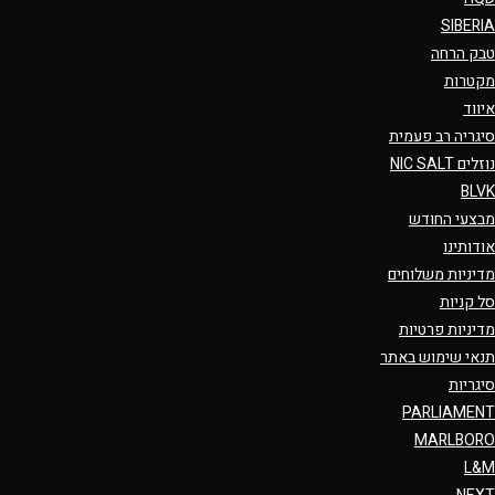
SIBERIA
טבק הרחה
מקטרות
איווד
סיגריה רב פעמית
נוזלים NIC SALT
BLVK
מבצעי החודש
אודותינו
מדיניות משלוחים
סל קניות
מדיניות פרטיות
תנאי שימוש באתר
סיגריות
PARLIAMENT
MARLBORO
L&M