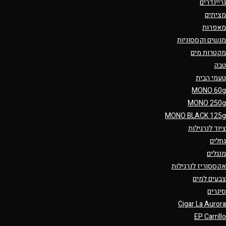
גריינדרים
מציתים
מאפרות
מגשים וקססוניות
מקטרות מים
טבק
טעמי הבית
MONO 60g
MONO 250g
MONO BLACK 125g
ציוד לנרגילות
גחלים
מנגלים
אקססוריז לנרגילות
צבעים למים
סיגרים
Cigar La Aurora
EP Carrillo