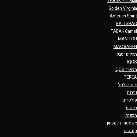
TABAK Pall Mall
Golden Virginia
Americn Spirit
BALI SHAG
TABAK Camel
MANITOU
MAC BAREN
תחליפי טבק
IQOS
מכשיר IQOS
TEREA
ציוד לגלגול
ניירות
פילטרים
כייסים
מכונות
אקססוריז למעשן
קונוסים