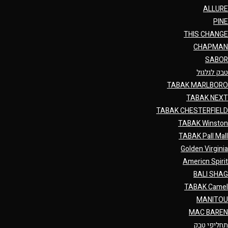
ALLURE
PINE
THIS CHANGE
CHAPMAN
SABOR
טבק לגלגול
TABAK MARLBORO
TABAK NEXT
TABAK CHESTERFIELD
TABAK Winston
TABAK Pall Mall
Golden Virginia
Americn Spirit
BALI SHAG
TABAK Camel
MANITOU
MAC BAREN
תחליפי טבק