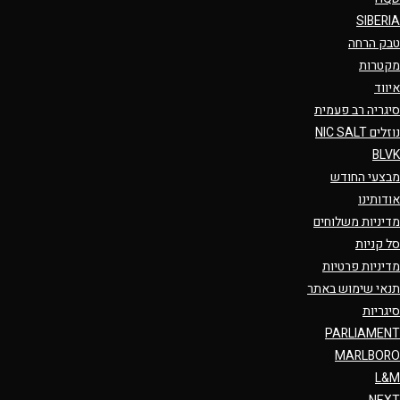
SIBERIA
טבק הרחה
מקטרות
איווד
סיגריה רב פעמית
נוזלים NIC SALT
BLVK
מבצעי החודש
אודותינו
מדיניות משלוחים
סל קניות
מדיניות פרטיות
תנאי שימוש באתר
סיגריות
PARLIAMENT
MARLBORO
L&M