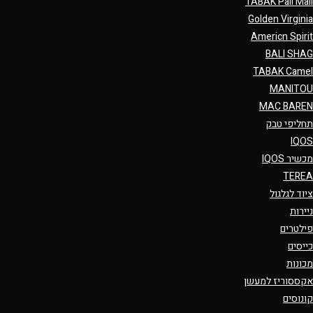
TABAK Pall Mall
Golden Virginia
Americn Spirit
BALI SHAG
TABAK Camel
MANITOU
MAC BAREN
תחליפי טבק
IQOS
מכשיר IQOS
TEREA
ציוד לגלגול
ניירות
פילטרים
כייסים
מכונות
אקססוריז למעשן
קונוסים