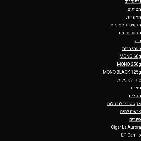
גריינדרים
מציתים
מאפרות
מגשים וקססוניות
מקטרות מים
טבק
טעמי הבית
MONO 60g
MONO 250g
MONO BLACK 125g
ציוד לנרגילות
גחלים
מנגלים
אקססוריז לנרגילות
צבעים למים
סיגרים
Cigar La Aurora
EP Carrillo