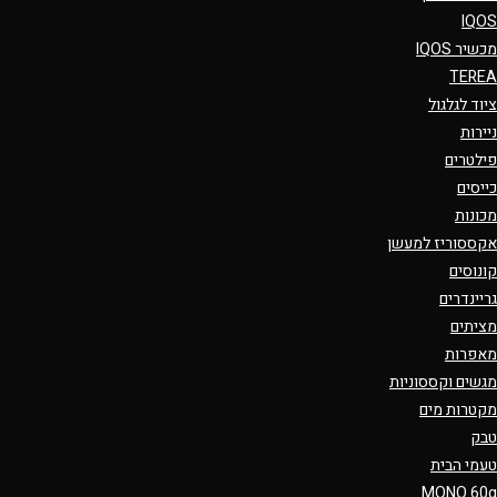
IQOS
מכשיר IQOS
TEREA
ציוד לגלגול
ניירות
פילטרים
כייסים
מכונות
אקססוריז למעשן
קונוסים
גריינדרים
מציתים
מאפרות
מגשים וקססוניות
מקטרות מים
טבק
טעמי הבית
MONO 60g