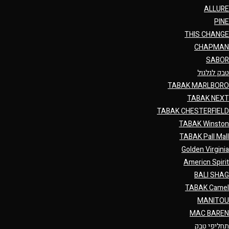
ALLURE
PINE
THIS CHANGE
CHAPMAN
SABOR
טבק לגלגול
TABAK MARLBORO
TABAK NEXT
TABAK CHESTERFIELD
TABAK Winston
TABAK Pall Mall
Golden Virginia
Americn Spirit
BALI SHAG
TABAK Camel
MANITOU
MAC BAREN
תחליפי טבק