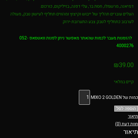
דמיאנה, מרשמלו, חסת בר, עלי דפנה, בזיליקום, כורכום.
העלים עוברים תהליך של ייבוש וקיצוץ ומהווים תחליף לעישון טבק, מעולה
לערבוב כתחליף לטבק צבע התערובת-ירוק
להזמנות מעבר לכמות שהאתר מאפשר ניתן לפנות וואטסאפ 052-
4000276
₪
39.00
קיים במלאי
כמות של MIXO 2 GOLDEN
הוספה לסל
תיאור
חוות דעת (0)
תיאור