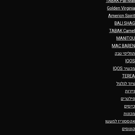
TABAK Pall Mall
Golden Virginia
Americn Spirit
BALI SHAG
TABAK Camel
MANITOU
MAC BAREN
תחליפי טבק
IQOS
מכשיר IQOS
TEREA
ציוד לגלגול
ניירות
פילטרים
כייסים
מכונות
אקססוריז למעשן
קונוסים