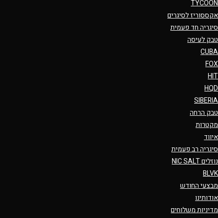
TYCOON
אקססוריז לסיגרים
סיגריה חד פעמית
טבק לעיסה
CUBA
FOX
HIT
HQD
SIBERIA
טבק הרחה
מקטרות
איווד
סיגריה רב פעמית
נוזלים NIC SALT
BLVK
מבצעי החודש
אודותינו
מדיניות משלוחים