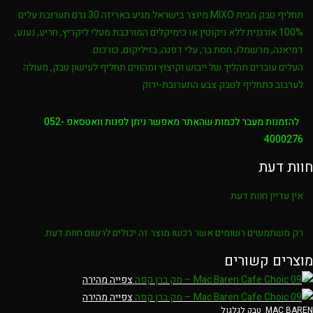
תחליף טבק מבית MIXO מיוצר בישראל מגיע באריזה 30 גרם תערובת עלים
100% אורגנית ללא ניקוטין או כימיקלים המורכבת מעלי ליקריץ, חריע, נענע,
דמיאנה, מרשמלו, חסת בר, עלי דפנה, בזיליקום, כורכום.
העלים עוברים תהליך של ייבוש וקיצוץ ומהווים תחליף לעישון טבק, מעולה
לערבוב כתחליף לטבק צבע התערובת-ירוק
להזמנות מעבר לכמות שהאתר מאפשר ניתן לפנות וואטסאפ 052-
4000276
חוות דעת
אין עדיין חוות דעת.
רק משתמשים רשומים אשר רכשו מוצר זה יכולים לרשום חוות דעת.
מוצרים קשורים
צפייה מהירה
צפייה מהירה
MAC BAREN
,
טבק לגלגול